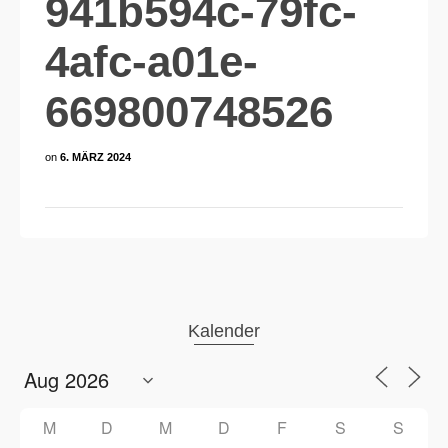
941b594c-79fc-
4afc-a01e-
669800748526
on
6. MÄRZ 2024
Kalender
M
D
M
D
F
S
S