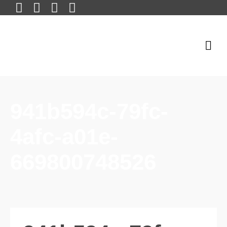
941b594c-79fc-
4afc-a01e-
669800748526