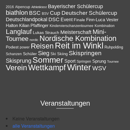
Bayerischer Schülercup
Alpencup
2016
Athletiktest
biathlon
Cup
BSC
Deutscher Schülercup
BSV
Deutschlandpokal
DSC
Event
Finale
Finn-Luca Vester
Halton
Kilian Pfaffinger
Kindervierschanzentournee
Kombination
Langlauf
Mini-
Meisterschaft
Lukas Strauch
Nordische Kombination
Tournee
nordic
Reit im Winkl
Reisen
Podest
Ruhpolding
power
Skispringen
Sieg
Schüler
Ski
Skiing
Schanzen
Sommer
Skisprung
Sport
Sprung
Springen
Tournee
Winter
Wettkampf
Verein
WSV
Veranstaltungen
Keine Veranstaltungen
alle Veranstaltungen