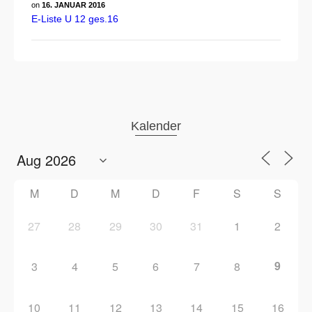
on
16. JANUAR 2016
E-Liste U 12 ges.16
Kalender
M
D
M
D
F
S
S
27
28
29
30
31
1
2
9
3
4
5
6
7
8
10
11
12
13
14
15
16