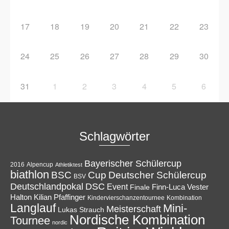
17
18
19
20
21
22
23
24
25
26
27
28
29
30
31
1
2
3
4
5
6
Schlagwörter
Bayerischer Schülercup
Alpencup
2016
Athletiktest
biathlon
Cup
BSC
Deutscher Schülercup
BSV
Deutschlandpokal
DSC
Event
Finale
Finn-Luca Vester
Halton
Kilian Pfaffinger
Kindervierschanzentournee
Kombination
Langlauf
Mini-
Meisterschaft
Lukas Strauch
Nordische Kombination
Tournee
nordic