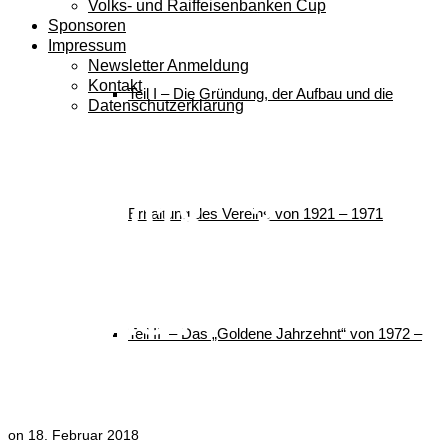
Volks- und Raiffeisenbanken Cup
Sponsoren
Impressum
Newsletter Anmeldung
Kontakt
Teil I – Die Gründung, der Aufbau und die
Datenschutzerklärung
Ergebnisliste – VR-
Cup 2018 – 3.
Erhaltung des Vereins von 1921 – 1971
Bewerb – Benzeck –
TSV-ASV
Teil II – Das „Goldene Jahrzehnt“ von 1972 –
Vielseitigkeitslauf
on
18. Februar 2018