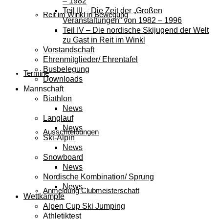
– 1982
Teil III – Die Zeit der „Großen
Reit im Winkl in Bewegung
Veranstaltungen“ von 1982 – 1996
Teil IV – Die nordische Skijugend der Welt
zu Gast in Reit im Winkl
Vorstandschaft
Ehrenmitglieder/ Ehrentafel
Busbelegung
Termine
Downloads
Mannschaft
Biathlon
News
Langlauf
News
Ausschreibungen
Ski-Alpin
News
Snowboard
News
Nordische Kombination/ Sprung
News
Anmeldung Clubmeisterschaft
Wettkämpfe
Alpen Cup Ski Jumping
Athletiktest