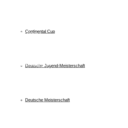
Nordische Kombination
Podest
nordic
power
Reit im Winkl
Reisen
Ruhpolding
Schüler
Schanzen
Sommer
Skispringen
Sieg
Skisprung
Ski
Skiing
Wettkampf
Verein
Sport
Sprung
Springen
Tournee
Winter
Continental Cup
WSV
Veranstaltungen
Deutsche Jugend-Meisterschaft
Keine Veranstaltungen
alle Veranstaltungen
© 2026 WSV Reit im Winkl e.V. powerd by Maximilian Hamberger
Deutsche Meisterschaft