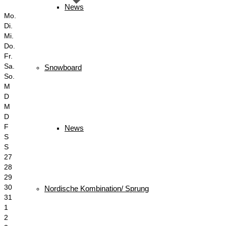
News
Mo.
Di.
Mi.
Do.
Fr.
Sa.
Snowboard
So.
M
D
M
D
F
News
S
S
27
28
29
30
Nordische Kombination/ Sprung
31
1
2