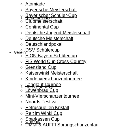
Atomiade
Bayerische Meisterschaft
Bayerischer Schüler-Cup
Rennmeldung
Clubmeisterschaft
Continental Cup
Deutsche Jugend-Meisterschaft
Deutsche Meisterschaft
Deutschlandpokal
DSV Schülercup
Verein
E.ON Bayern Schülercup
FIS World Cup Cross-Country
Grenzland Cup
Kaiserwinkl Meisterschaft
Kindervierschanzentournee
Langlauf Tournee
Kurzgeschichte
Löwenbräu Cup
Mini-Vierschanzentournee
Noords Festival
Petrusquellen Kristall
Reit im Winkl Cup
Sparkassen Cup
Chronik
UMMI & AUFFI Sprungschanzenlauf