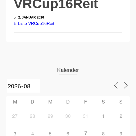
VRCup16Reit
on
2. JANUAR 2016
E-Liste VRCup16Reit
Kalender
M
D
M
D
F
S
S
27
28
29
30
31
1
2
7
3
4
5
6
8
9