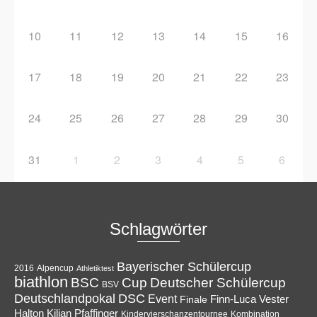
10
11
12
13
14
15
16
17
18
19
20
21
22
23
24
25
26
27
28
29
30
31
1
2
3
4
5
6
Schlagwörter
Bayerischer Schülercup
Alpencup
2016
Athletiktest
biathlon
Cup
BSC
Deutscher Schülercup
BSV
Deutschlandpokal
DSC
Event
Finale
Finn-Luca Vester
Halton
Kilian Pfaffinger
Kindervierschanzentournee
Kombination