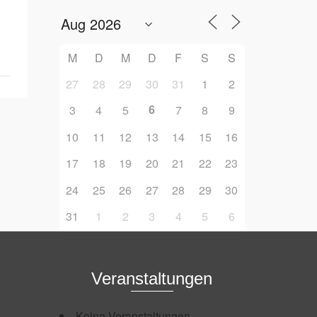
M
D
M
D
F
S
S
27
28
29
30
31
1
2
6
3
4
5
7
8
9
10
11
12
13
14
15
16
17
18
19
20
21
22
23
24
25
26
27
28
29
30
31
1
2
3
4
5
6
Veranstaltungen
Keine Veranstaltungen