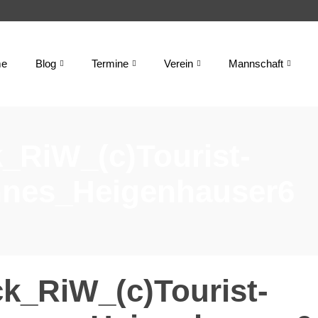
e
Blog
Termine
Verein
Mannschaft
_RiW_(c)Tourist-
nnes_Heigenhauser6
k_RiW_(c)Tourist-