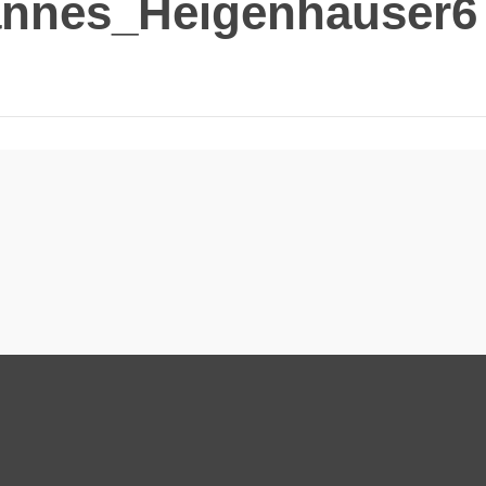
annes_Heigenhauser6