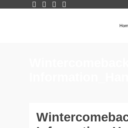
Hom
Wintercomeback
Information_Ha
Wintercomebac