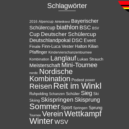
Schlagwörter
Bayerischer
Alpencup
2016
Athletiktest
biathlon
BSC
Schülercup
BSV
Cup
Deutscher Schülercup
Deutschlandpokal
DSC
Event
Halton
Finale
Finn-Luca Vester
Kilian
Pfaffinger
Kindervierschanzentournee
Langlauf
Lukas Strauch
Kombination
Mini-Tournee
Meisterschaft
Nordische
nordic
Kombination
Podest
power
Reit im Winkl
Reisen
Sieg
Ruhpolding
Schüler
Ski
Schanzen
Skispringen
Skisprung
Skiing
Sommer
Sport
Sprung
Springen
Wettkampf
Verein
Tournee
Winter
WSV