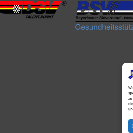
Wi
sp
zu
ni
un