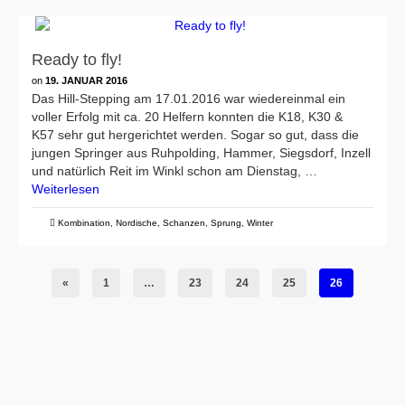
Ready to fly!
on
19. JANUAR 2016
Das Hill-Stepping am 17.01.2016 war wiedereinmal ein
voller Erfolg mit ca. 20 Helfern konnten die K18, K30 &
K57 sehr gut hergerichtet werden. Sogar so gut, dass die
jungen Springer aus Ruhpolding, Hammer, Siegsdorf, Inzell
und natürlich Reit im Winkl schon am Dienstag, …
Weiterlesen
Kombination
,
Nordische
,
Schanzen
,
Sprung
,
Winter
«
1
…
23
24
25
26