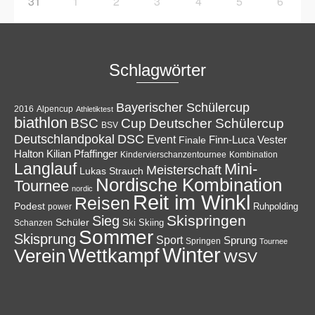
31
1
2
3
4
5
6
Schlagwörter
Bayerischer Schülercup
Alpencup
2016
Athletiktest
biathlon
Cup
BSC
Deutscher Schülercup
BSV
Deutschlandpokal
DSC
Event
Finale
Finn-Luca Vester
Halton
Kilian Pfaffinger
Kindervierschanzentournee
Kombination
Langlauf
Mini-
Meisterschaft
Lukas Strauch
Nordische Kombination
Tournee
nordic
Reit im Winkl
Reisen
Podest
Ruhpolding
power
Skispringen
Sieg
Schüler
Ski
Skiing
Schanzen
Sommer
Skisprung
Sport
Sprung
Springen
Tournee
Winter
Wettkampf
Verein
WSV