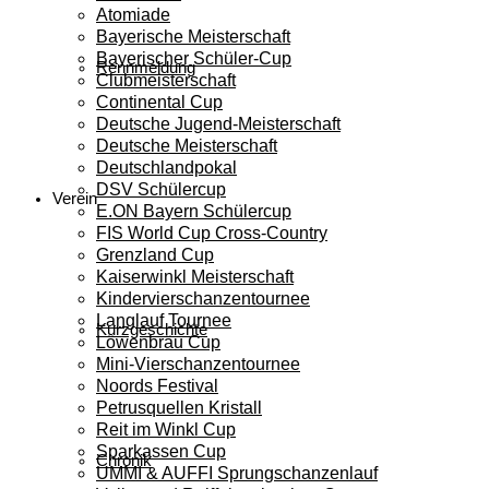
Atomiade
Bayerische Meisterschaft
Bayerischer Schüler-Cup
Rennmeldung
Clubmeisterschaft
Continental Cup
Deutsche Jugend-Meisterschaft
Deutsche Meisterschaft
Deutschlandpokal
DSV Schülercup
Verein
E.ON Bayern Schülercup
FIS World Cup Cross-Country
Grenzland Cup
Kaiserwinkl Meisterschaft
Kindervierschanzentournee
Langlauf Tournee
Kurzgeschichte
Löwenbräu Cup
Mini-Vierschanzentournee
Noords Festival
Petrusquellen Kristall
Reit im Winkl Cup
Sparkassen Cup
Chronik
UMMI & AUFFI Sprungschanzenlauf