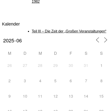
1982
Kalender
Teil III – Die Zeit der „Großen Veranstaltungen“
M
D
M
D
F
S
S
von 1982 – 1996
26
27
28
29
30
31
1
2
3
4
5
6
7
8
Teil IV – Die nordische Skijugend der Welt zu
9
10
11
12
13
14
15