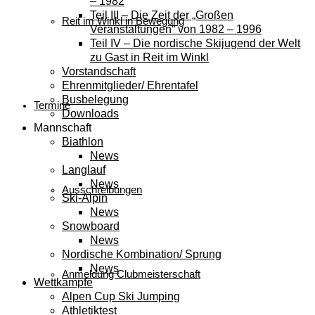
– 1982
Teil III – Die Zeit der „Großen
Reit im Winkl in Bewegung
Veranstaltungen“ von 1982 – 1996
Teil IV – Die nordische Skijugend der Welt
zu Gast in Reit im Winkl
Vorstandschaft
Ehrenmitglieder/ Ehrentafel
Busbelegung
Termine
Downloads
Mannschaft
Biathlon
News
Langlauf
News
Ausschreibungen
Ski-Alpin
News
Snowboard
News
Nordische Kombination/ Sprung
News
Anmeldung Clubmeisterschaft
Wettkämpfe
Alpen Cup Ski Jumping
Athletiktest