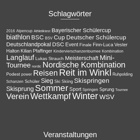
Schlagwörter
Bayerischer Schülercup
Alpencup
2016
Athletiktest
biathlon
Cup
BSC
Deutscher Schülercup
BSV
Deutschlandpokal
DSC
Event
Finale
Finn-Luca Vester
Halton
Kilian Pfaffinger
Kindervierschanzentournee
Kombination
Langlauf
Mini-
Meisterschaft
Lukas Strauch
Nordische Kombination
Tournee
nordic
Reit im Winkl
Reisen
Podest
Ruhpolding
power
Skispringen
Sieg
Schüler
Ski
Skiing
Schanzen
Sommer
Skisprung
Sport
Sprung
Springen
Tournee
Winter
Wettkampf
Verein
WSV
Veranstaltungen