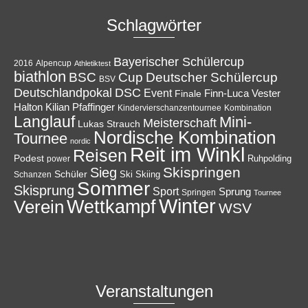
Schlagwörter
Bayerischer Schülercup
Alpencup
2016
Athletiktest
biathlon
Cup
BSC
Deutscher Schülercup
BSV
Deutschlandpokal
DSC
Event
Finale
Finn-Luca Vester
Halton
Kilian Pfaffinger
Kindervierschanzentournee
Kombination
Langlauf
Mini-
Meisterschaft
Lukas Strauch
Nordische Kombination
Tournee
nordic
Reit im Winkl
Reisen
Podest
Ruhpolding
power
Skispringen
Sieg
Schüler
Ski
Skiing
Schanzen
Sommer
Skisprung
Sport
Sprung
Springen
Tournee
Winter
Wettkampf
Verein
WSV
Veranstaltungen