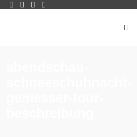
abendschau-
schneeschuhnacht-
geniesser-tour-
beschreibung