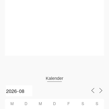
Kalender
M
D
M
D
F
S
S