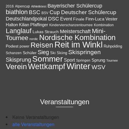
Bayerischer Schülercup
Alpencup
2016
Athletiktest
biathlon
Cup
BSC
Deutscher Schülercup
BSV
Deutschlandpokal
DSC
Event
Finale
Finn-Luca Vester
Halton
Kilian Pfaffinger
Kindervierschanzentournee
Kombination
Langlauf
Mini-
Meisterschaft
Lukas Strauch
Nordische Kombination
Tournee
nordic
Reit im Winkl
Reisen
Podest
Ruhpolding
power
Skispringen
Sieg
Schüler
Ski
Skiing
Schanzen
Sommer
Skisprung
Sport
Sprung
Springen
Tournee
Winter
Wettkampf
Verein
WSV
Veranstaltungen
Keine Veranstaltungen
alle Veranstaltungen