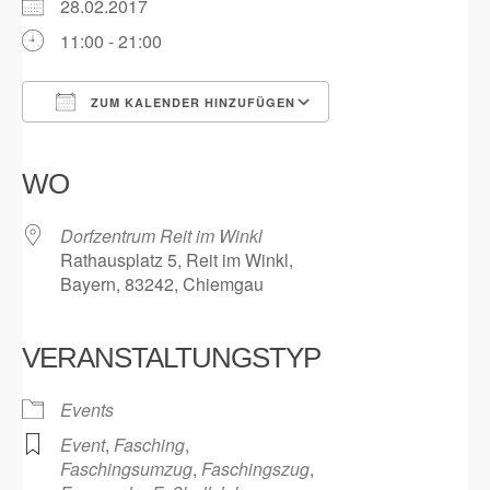
28.02.2017
11:00 - 21:00
ZUM KALENDER HINZUFÜGEN
ICS herunterladen
Google Kalender
iCalendar
Office 365
Outlook Live
WO
Dorfzentrum Reit im Winkl
Rathausplatz 5, Reit im Winkl,
Bayern, 83242, Chiemgau
VERANSTALTUNGSTYP
Events
Event
,
Fasching
,
Faschingsumzug
,
Faschingszug
,