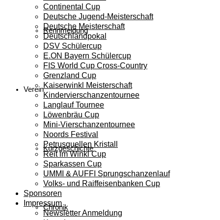
Continental Cup
Deutsche Jugend-Meisterschaft
Deutsche Meisterschaft
Rennmeldung
Deutschlandpokal
DSV Schülercup
E.ON Bayern Schülercup
FIS World Cup Cross-Country
Grenzland Cup
Kaiserwinkl Meisterschaft
Verein
Kindervierschanzentournee
Langlauf Tournee
Löwenbräu Cup
Mini-Vierschanzentournee
Noords Festival
Petrusquellen Kristall
Kurzgeschichte
Reit im Winkl Cup
Sparkassen Cup
UMMI & AUFFI Sprungschanzenlauf
Volks- und Raiffeisenbanken Cup
Sponsoren
Impressum
Chronik
Newsletter Anmeldung