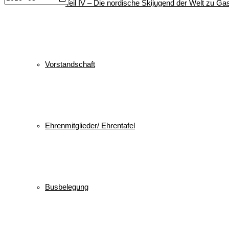
Teil IV – Die nordische Skijugend der Welt zu Gas
Vorstandschaft
Ehrenmitglieder/ Ehrentafel
Busbelegung