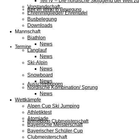
Teil IV – Die nordische Skijugend der Welt zu
Vorstandschaft
Reit im Winkl in Bewegung
Ehrenmitglieder/ Ehrentafel
Busbelegung
Downloads
Mannschaft
Biathlon
News
Termine
Langlauf
News
Ski-Alpin
News
Snowboard
News
Ausschreibungen
Nordische Kombination/ Sprung
News
Wettkämpfe
Alpen Cup Ski Jumping
Athletiktest
Atomiade
Anmeldung Clubmeisterschaft
Bayerische Meisterschaft
Bayerischer Schüler-Cup
Clubmeisterschaft