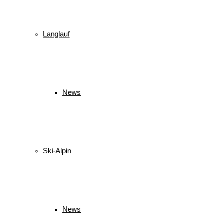
Langlauf
News
Ski-Alpin
News