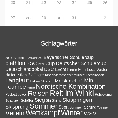
20
22
24
25
21
23
26
27
29
31
1
2
28
30
Schlagwörter
Bayerischer Schülercup
Alpencup
2016
Athletiktest
biathlon
Cup
BSC
Deutscher Schülercup
BSV
Deutschlandpokal
DSC
Event
Finale
Finn-Luca Vester
Halton
Kilian Pfaffinger
Kindervierschanzentournee
Kombination
Langlauf
Mini-
Meisterschaft
Lukas Strauch
Nordische Kombination
Tournee
nordic
Reit im Winkl
Reisen
Podest
Ruhpolding
power
Skispringen
Sieg
Schüler
Ski
Skiing
Schanzen
Sommer
Skisprung
Sport
Sprung
Springen
Tournee
Winter
Wettkampf
Verein
WSV