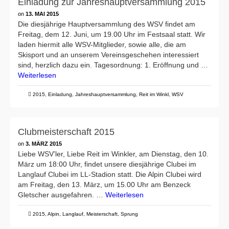
Einladung zur Jahreshauptversammlung 2015
on
13. MAI 2015
Die diesjährige Hauptversammlung des WSV findet am
Freitag, dem 12. Juni, um 19.00 Uhr im Festsaal statt. Wir
laden hiermit alle WSV-Mitglieder, sowie alle, die am
Skisport und an unserem Vereinsgeschehen interessiert
sind, herzlich dazu ein. Tagesordnung: 1. Eröffnung und …
Weiterlesen
2015
,
Einladung
,
Jahreshauptversammlung
,
Reit im Winkl
,
WSV
Clubmeisterschaft 2015
on
3. MÄRZ 2015
Liebe WSV’ler, Liebe Reit im Winkler, am Dienstag, den 10.
März um 18:00 Uhr, findet unsere diesjährige Clubei im
Langlauf Clubei im LL-Stadion statt. Die Alpin Clubei wird
am Freitag, den 13. März, um 15.00 Uhr am Benzeck
Gletscher ausgefahren. …
Weiterlesen
2015
,
Alpin
,
Langlauf
,
Meisterschaft
,
Sprung