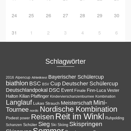
24
25
26
27
28
29
30
31
1
2
3
4
5
6
Schlagwörter
Bayerischer Schülercup
Alpencup
2016
Athletiktest
biathlon
Cup
BSC
Deutscher Schülercup
BSV
Deutschlandpokal
DSC
Event
Finale
Finn-Luca Vester
Halton
Kilian Pfaffinger
Kindervierschanzentournee
Kombination
Langlauf
Mini-
Meisterschaft
Lukas Strauch
Nordische Kombination
Tournee
nordic
Reit im Winkl
Reisen
Podest
Ruhpolding
power
Skispringen
Sieg
Schüler
Ski
Skiing
Schanzen
Sommer