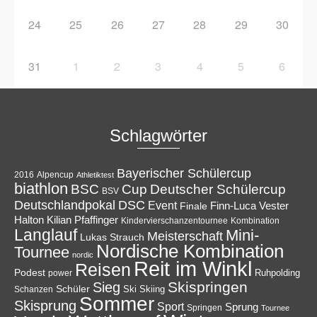
24
25
26
27
28
29
30
31
1
2
3
4
5
6
Schlagwörter
Bayerischer Schülercup
Alpencup
2016
Athletiktest
biathlon
Cup
BSC
Deutscher Schülercup
BSV
Deutschlandpokal
DSC
Event
Finale
Finn-Luca Vester
Halton
Kilian Pfaffinger
Kindervierschanzentournee
Kombination
Langlauf
Mini-
Meisterschaft
Lukas Strauch
Nordische Kombination
Tournee
nordic
Reit im Winkl
Reisen
Podest
Ruhpolding
power
Skispringen
Sieg
Schüler
Ski
Skiing
Schanzen
Sommer
Skisprung
Sport
Sprung
Springen
Tournee