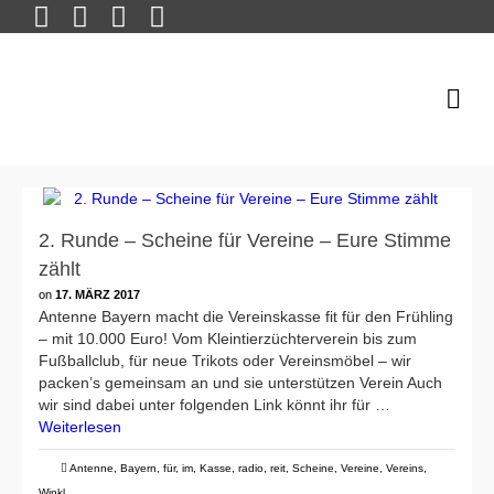
2. Runde – Scheine für Vereine – Eure Stimme
zählt
on
17. MÄRZ 2017
Antenne Bayern macht die Vereinskasse fit für den Frühling
– mit 10.000 Euro! Vom Kleintierzüchterverein bis zum
Fußballclub, für neue Trikots oder Vereinsmöbel – wir
packen’s gemeinsam an und sie unterstützen Verein Auch
wir sind dabei unter folgenden Link könnt ihr für …
Weiterlesen
Antenne
,
Bayern
,
für
,
im
,
Kasse
,
radio
,
reit
,
Scheine
,
Vereine
,
Vereins
,
Winkl