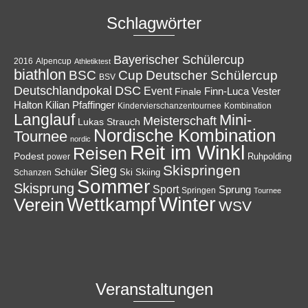
Schlagwörter
Bayerischer Schülercup
Alpencup
2016
Athletiktest
biathlon
Cup
BSC
Deutscher Schülercup
BSV
Deutschlandpokal
DSC
Event
Finale
Finn-Luca Vester
Halton
Kilian Pfaffinger
Kindervierschanzentournee
Kombination
Langlauf
Mini-
Meisterschaft
Lukas Strauch
Nordische Kombination
Tournee
nordic
Reit im Winkl
Reisen
Podest
Ruhpolding
power
Skispringen
Sieg
Schüler
Ski
Skiing
Schanzen
Sommer
Skisprung
Sport
Sprung
Springen
Tournee
Winter
Wettkampf
Verein
WSV
Veranstaltungen