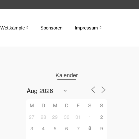
Wettkämpfe
Sponsoren
Impressum
Kalender
M
D
M
D
F
S
S
27
28
29
30
31
1
2
8
3
4
5
6
7
9