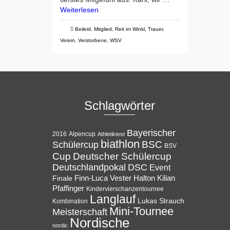
Weiterlesen
Beileid
,
Mitglied
,
Reit im Winkl
,
Trauer
,
Verein
,
Verstorbene
,
WSV
Schlagwörter
Bayerischer
Alpencup
2016
Athletiktest
biathlon
BSC
Schülercup
BSV
Cup
Deutscher Schülercup
Deutschlandpokal
DSC
Event
Halton
Finale
Finn-Luca Vester
Kilian
Pfaffinger
Kindervierschanzentournee
Langlauf
Lukas Strauch
Kombination
Mini-Tournee
Meisterschaft
Nordische
nordic