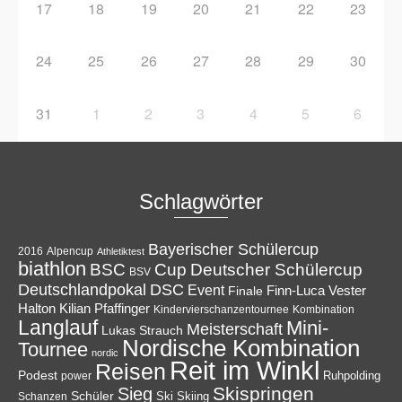
17
18
19
20
21
22
23
24
25
26
27
28
29
30
31
1
2
3
4
5
6
Schlagwörter
Bayerischer Schülercup
Alpencup
2016
Athletiktest
biathlon
Cup
BSC
Deutscher Schülercup
BSV
Deutschlandpokal
DSC
Event
Finale
Finn-Luca Vester
Halton
Kilian Pfaffinger
Kindervierschanzentournee
Kombination
Langlauf
Mini-
Meisterschaft
Lukas Strauch
Nordische Kombination
Tournee
nordic
Reit im Winkl
Reisen
Podest
Ruhpolding
power
Skispringen
Sieg
Schüler
Ski
Skiing
Schanzen