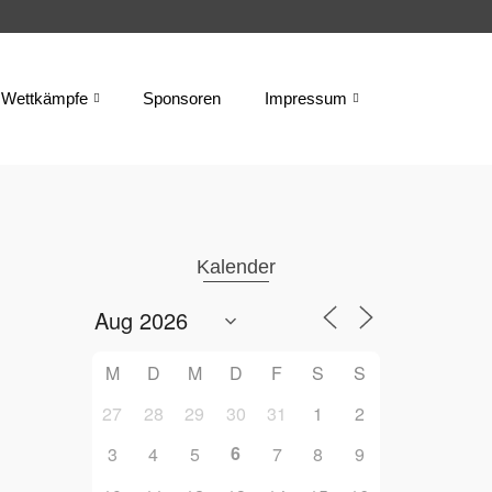
Wettkämpfe
Sponsoren
Impressum
Kalender
M
D
M
D
F
S
S
27
28
29
30
31
1
2
6
3
4
5
7
8
9