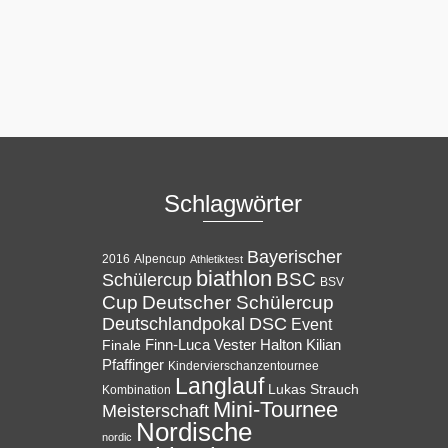
Schlagwörter
Bayerischer
Alpencup
2016
Athletiktest
biathlon
BSC
Schülercup
BSV
Cup
Deutscher Schülercup
Deutschlandpokal
DSC
Event
Halton
Finale
Finn-Luca Vester
Kilian
Pfaffinger
Kindervierschanzentournee
Langlauf
Lukas Strauch
Kombination
Mini-Tournee
Meisterschaft
Nordische
nordic