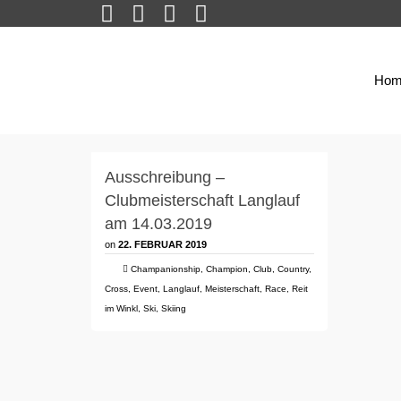
Hom
Ausschreibung –
Clubmeisterschaft Langlauf
am 14.03.2019
on
22. FEBRUAR 2019
Champanionship
,
Champion
,
Club
,
Country
,
Cross
,
Event
,
Langlauf
,
Meisterschaft
,
Race
,
Reit
im Winkl
,
Ski
,
Skiing