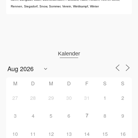
Rennen
,
Siegsdorf
,
Snow
,
Sommer
,
Verein
,
Wettkampf
,
Winter
Kalender
M
D
M
D
F
S
S
27
28
29
30
31
1
2
7
3
4
5
6
8
9
10
11
12
13
14
15
16