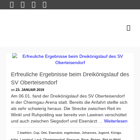
Erfreuliche Ergebnisse beim Dreikönigslauf des
SV Oberteisendorf
on
23. JANUAR 2019
Am 06.01. fand der Dreikönigslauf des SV Oberteisendorf
in der Chiemgau-Arena statt. Bereits die Anfahrt stellte sich
als sehr schwierig heraus. Die Strecke zwischen Reit im
Winkl und Ruhpolding war bereits von Lawinen verschüttet
und auch zwischen Siegsdorf und Eisenärzt …
Weiterlesen
biathlon
,
Cup
,
Drei
,
Eisenärzt
,
ergebnisse
,
Johannes
,
Jugend
,
Königs
,
kühn
,
Langlauf
,
Lauf
,
Oberteisendorf
,
Parcours
,
Race
,
Reisen
,
Reit im Winkl
,