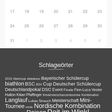
17
18
19
20
21
22
23
24
25
26
27
28
29
30
31
1
2
3
4
5
6
Schlagwörter
Bayerischer Schülercup
Alpencup
2016
Athletiktest
biathlon
Cup
BSC
Deutscher Schülercup
BSV
Deutschlandpokal
DSC
Event
Finale
Finn-Luca Vester
Halton
Kilian Pfaffinger
Kindervierschanzentournee
Kombination
Langlauf
Mini-
Meisterschaft
Lukas Strauch
Nordische Kombination
Tournee
nordic
Reit im Winkl