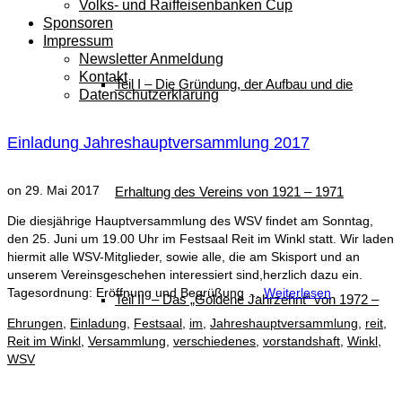
Volks- und Raiffeisenbanken Cup
Sponsoren
Impressum
Newsletter Anmeldung
Kontakt
Teil I – Die Gründung, der Aufbau und die
Datenschutzerklärung
Einladung Jahreshauptversammlung 2017
on
29. Mai 2017
Erhaltung des Vereins von 1921 – 1971
Die diesjährige Hauptversammlung des WSV findet am Sonntag,
den 25. Juni um 19.00 Uhr im Festsaal Reit im Winkl statt. Wir laden
hiermit alle WSV-Mitglieder, sowie alle, die am Skisport und an
unserem Vereinsgeschehen interessiert sind,herzlich dazu ein.
Tagesordnung: Eröffnung und Begrüßung …
Weiterlesen
Teil II – Das „Goldene Jahrzehnt“ von 1972 –
Ehrungen
,
Einladung
,
Festsaal
,
im
,
Jahreshauptversammlung
,
reit
,
Reit im Winkl
,
Versammlung
,
verschiedenes
,
vorstandshaft
,
Winkl
,
WSV