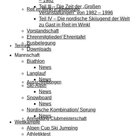
– 1982
Teil III – Die Zeit der „Großen
Reit im Winkl in Bewegung
Veranstaltungen“ von 1982 – 1996
Teil IV – Die nordische Skijugend der Welt
zu Gast in Reit im Winkl
Vorstandschaft
Ehrenmitglieder/ Ehrentafel
Busbelegung
Termine
Downloads
Mannschaft
Biathlon
News
Langlauf
News
Ausschreibungen
Ski-Alpin
News
Snowboard
News
Nordische Kombination/ Sprung
News
Anmeldung Clubmeisterschaft
Wettkämpfe
Alpen Cup Ski Jumping
Athletiktest