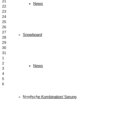
21
News
22
23
24
25
26
27
Snowboard
28
29
30
31
1
2
News
3
4
5
6
Nordische Kombination/ Sprung
Schlagwörter
biathlon
Bayerischer Schülercup
Alpencup
2016
Athletiktest