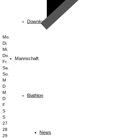
Downloads
Mo.
Di.
Mi.
Do.
Mannschaft
Fr.
Sa.
So.
M
D
M
Biathlon
D
F
S
S
27
28
News
29