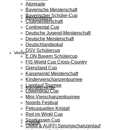
Atomiade
Bayerische Meisterschaft
Bayerischer Schüler-Cup
Rennmeldung
Clubmeisterschaft
Continental Cup
Deutsche Jugend-Meisterschaft
Deutsche Meisterschaft
Deutschlandpokal
DSV Schülercup
Verein
E.ON Bayern Schülercup
FIS World Cup Cross-Country
Grenzland Cup
Kaiserwinkl Meisterschaft
Kindervierschanzentournee
Langlauf Tournee
Kurzgeschichte
Löwenbräu Cup
Mini-Vierschanzentournee
Noords Festival
Petrusquellen Kristall
Reit im Winkl Cup
Sparkassen Cup
Chronik
UMMI & AUFFI Sprungschanzenlauf