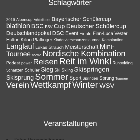
Schlagwörter
Bayerischer Schülercup
Alpencup
2016
Athletiktest
biathlon
Cup
BSC
Deutscher Schülercup
BSV
Deutschlandpokal
DSC
Event
Finale
Finn-Luca Vester
Halton
Kilian Pfaffinger
Kindervierschanzentournee
Kombination
Langlauf
Mini-
Meisterschaft
Lukas Strauch
Nordische Kombination
Tournee
nordic
Reit im Winkl
Reisen
Podest
Ruhpolding
power
Skispringen
Sieg
Schüler
Ski
Skiing
Schanzen
Sommer
Skisprung
Sport
Sprung
Springen
Tournee
Winter
Wettkampf
Verein
WSV
Veranstaltungen
Keine Veranstaltungen