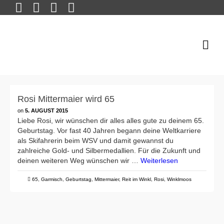
Rosi Mittermaier wird 65
on
5. AUGUST 2015
Liebe Rosi, wir wünschen dir alles alles gute zu deinem 65.
Geburtstag. Vor fast 40 Jahren begann deine Weltkarriere
als Skifahrerin beim WSV und damit gewannst du
zahlreiche Gold- und Silbermedallien. Für die Zukunft und
deinen weiteren Weg wünschen wir …
Weiterlesen
65
,
Garmisch
,
Geburtstag
,
Mittermaier
,
Reit im Winkl
,
Rosi
,
Winklmoos