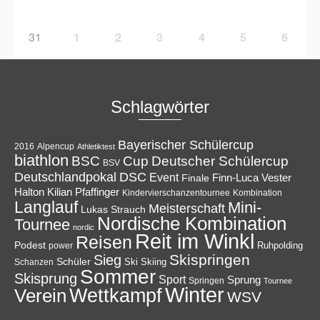
31
1
2
3
4
5
6
Schlagwörter
Bayerischer Schülercup
Alpencup
2016
Athletiktest
biathlon
Cup
BSC
Deutscher Schülercup
BSV
Deutschlandpokal
DSC
Event
Finale
Finn-Luca Vester
Halton
Kilian Pfaffinger
Kindervierschanzentournee
Kombination
Langlauf
Mini-
Meisterschaft
Lukas Strauch
Nordische Kombination
Tournee
nordic
Reit im Winkl
Reisen
Podest
Ruhpolding
power
Skispringen
Sieg
Schüler
Ski
Skiing
Schanzen
Sommer
Skisprung
Sport
Sprung
Springen
Tournee
Winter
Wettkampf
Verein
WSV