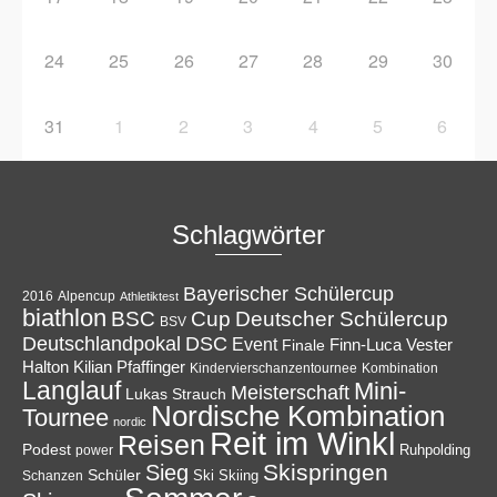
24
25
26
27
28
29
30
31
1
2
3
4
5
6
Schlagwörter
Bayerischer Schülercup
Alpencup
2016
Athletiktest
biathlon
Cup
BSC
Deutscher Schülercup
BSV
Deutschlandpokal
DSC
Event
Finale
Finn-Luca Vester
Halton
Kilian Pfaffinger
Kindervierschanzentournee
Kombination
Langlauf
Mini-
Meisterschaft
Lukas Strauch
Nordische Kombination
Tournee
nordic
Reit im Winkl
Reisen
Podest
Ruhpolding
power
Skispringen
Sieg
Schüler
Ski
Skiing
Schanzen