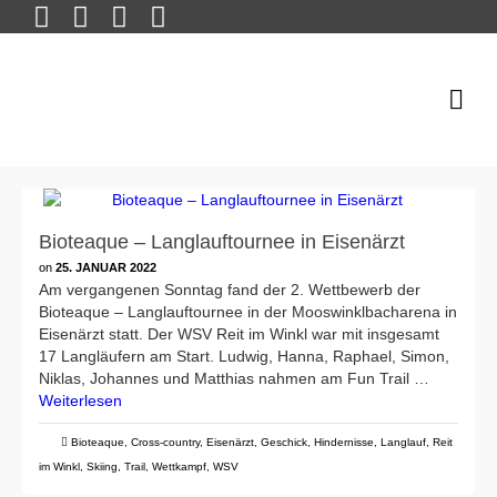
Bioteaque – Langlauftournee in Eisenärzt
on
25. JANUAR 2022
Am vergangenen Sonntag fand der 2. Wettbewerb der
Bioteaque – Langlauftournee in der Mooswinklbacharena in
Eisenärzt statt. Der WSV Reit im Winkl war mit insgesamt
17 Langläufern am Start. Ludwig, Hanna, Raphael, Simon,
Niklas, Johannes und Matthias nahmen am Fun Trail …
Weiterlesen
Bioteaque
,
Cross-country
,
Eisenärzt
,
Geschick
,
Hindernisse
,
Langlauf
,
Reit
im Winkl
,
Skiing
,
Trail
,
Wettkampf
,
WSV