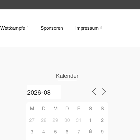
Wettkämpfe
Sponsoren
Impressum
Kalender
M
D
M
D
F
S
S
27
28
29
30
31
1
2
8
3
4
5
6
7
9