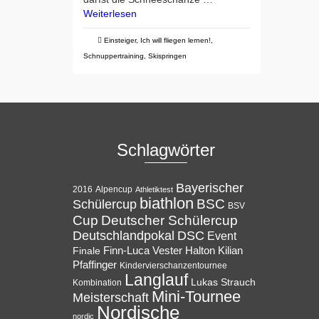
Weiterlesen
Einsteiger
,
Ich will fliegen lernen!
,
Schnuppertraining
,
Skispringen
Schlagwörter
Bayerischer
Alpencup
2016
Athletiktest
biathlon
BSC
Schülercup
BSV
Cup
Deutscher Schülercup
Deutschlandpokal
DSC
Event
Halton
Finale
Finn-Luca Vester
Kilian
Pfaffinger
Kindervierschanzentournee
Langlauf
Lukas Strauch
Kombination
Mini-Tournee
Meisterschaft
Nordische
nordic