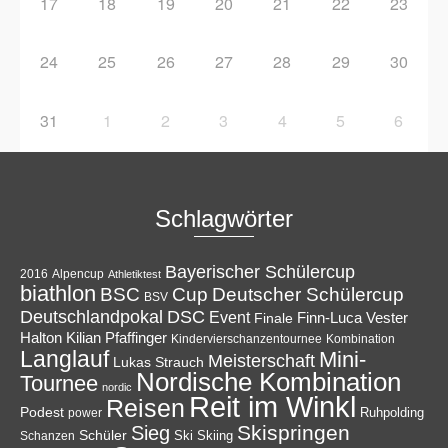
17
18
19
20
21
22
23
24
25
26
27
28
29
30
31
1
2
3
4
5
6
Schlagwörter
Bayerischer Schülercup
Alpencup
2016
Athletiktest
biathlon
Cup
BSC
Deutscher Schülercup
BSV
Deutschlandpokal
DSC
Event
Finale
Finn-Luca Vester
Halton
Kilian Pfaffinger
Kindervierschanzentournee
Kombination
Langlauf
Mini-
Meisterschaft
Lukas Strauch
Nordische Kombination
Tournee
nordic
Reit im Winkl
Reisen
Podest
Ruhpolding
power
Skispringen
Sieg
Schüler
Ski
Skiing
Schanzen