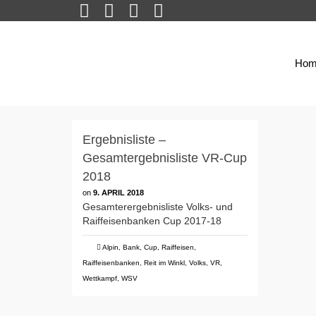
Hom
Ergebnisliste –
Gesamtergebnisliste VR-Cup
2018
on
9. APRIL 2018
Gesamterergebnisliste Volks- und
Raiffeisenbanken Cup 2017-18
Alpin
,
Bank
,
Cup
,
Raiffeisen
,
Raiffeisenbanken
,
Reit im Winkl
,
Volks
,
VR
,
Wettkampf
,
WSV