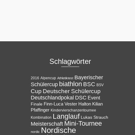
Schlagwörter
Bayerischer
Alpencup
2016
Athletiktest
biathlon
BSC
Schülercup
BSV
Cup
Deutscher Schülercup
Deutschlandpokal
DSC
Event
Halton
Finale
Finn-Luca Vester
Kilian
Pfaffinger
Kindervierschanzentournee
Langlauf
Lukas Strauch
Kombination
Mini-Tournee
Meisterschaft
Nordische
nordic