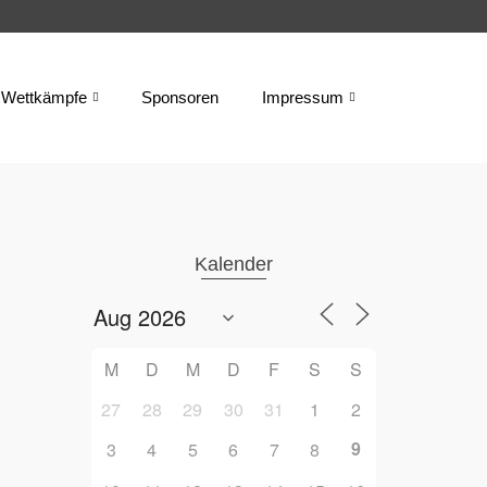
Wettkämpfe
Sponsoren
Impressum
Kalender
M
D
M
D
F
S
S
27
28
29
30
31
1
2
9
3
4
5
6
7
8