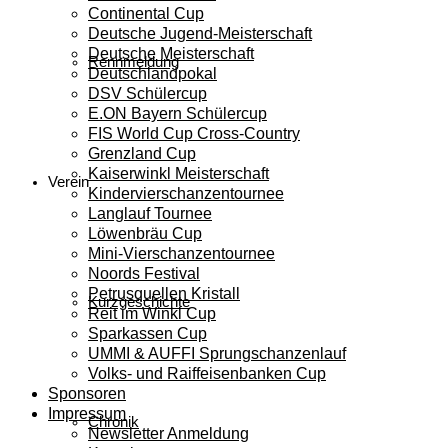
Continental Cup
Deutsche Jugend-Meisterschaft
Deutsche Meisterschaft
Rennmeldung
Deutschlandpokal
DSV Schülercup
E.ON Bayern Schülercup
FIS World Cup Cross-Country
Grenzland Cup
Kaiserwinkl Meisterschaft
Verein
Kindervierschanzentournee
Langlauf Tournee
Löwenbräu Cup
Mini-Vierschanzentournee
Noords Festival
Petrusquellen Kristall
Kurzgeschichte
Reit im Winkl Cup
Sparkassen Cup
UMMI & AUFFI Sprungschanzenlauf
Volks- und Raiffeisenbanken Cup
Sponsoren
Impressum
Chronik
Newsletter Anmeldung