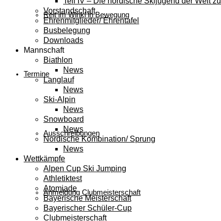
Teil IV – Die nordische Skijugend der Welt zu
Vorstandschaft
Reit im Winkl in Bewegung
Ehrenmitglieder/ Ehrentafel
Busbelegung
Downloads
Mannschaft
Biathlon
News
Termine
Langlauf
News
Ski-Alpin
News
Snowboard
News
Ausschreibungen
Nordische Kombination/ Sprung
News
Wettkämpfe
Alpen Cup Ski Jumping
Athletiktest
Atomiade
Anmeldung Clubmeisterschaft
Bayerische Meisterschaft
Bayerischer Schüler-Cup
Clubmeisterschaft