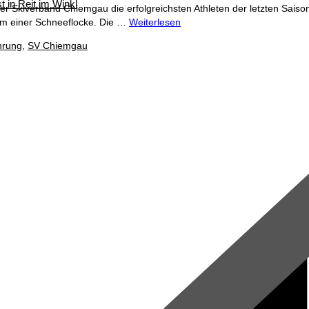
t in Reit im Winkl
der Skiverband Chiemgau die erfolgreichsten Athleten der letzten Sai
rm einer Schneeflocke. Die …
Weiterlesen
hrung
,
SV Chiemgau