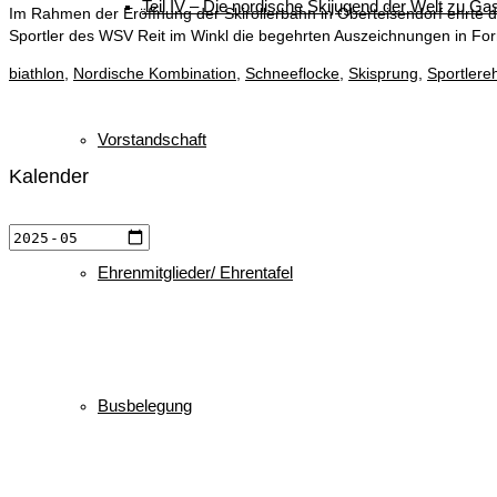
Teil IV – Die nordische Skijugend der Welt zu Gas
Im Rahmen der Eröffnung der Skirollerbahn in Oberteisendorf ehrte 
Sportler des WSV Reit im Winkl die begehrten Auszeichnungen in Fo
biathlon
,
Nordische Kombination
,
Schneeflocke
,
Skisprung
,
Sportlere
Vorstandschaft
Kalender
Ehrenmitglieder/ Ehrentafel
Busbelegung