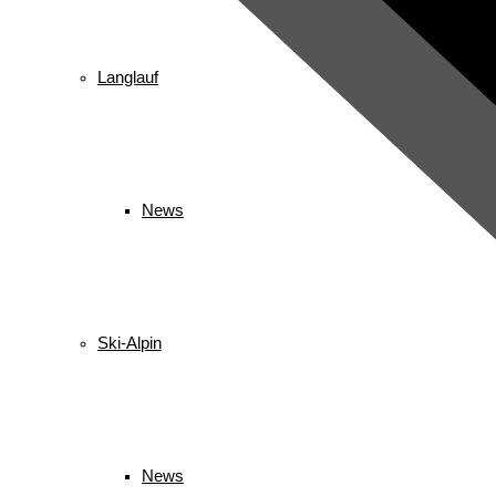
Langlauf
News
Ski-Alpin
News