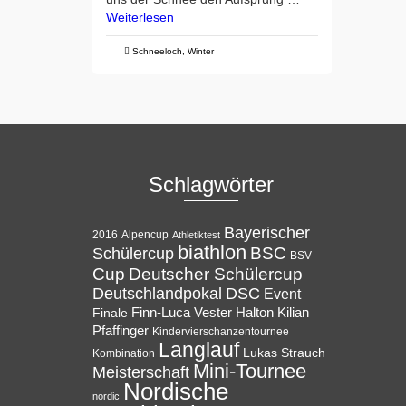
Weiterlesen
Schneeloch
,
Winter
Schlagwörter
Bayerischer
Alpencup
2016
Athletiktest
biathlon
BSC
Schülercup
BSV
Cup
Deutscher Schülercup
Deutschlandpokal
DSC
Event
Halton
Finale
Finn-Luca Vester
Kilian
Pfaffinger
Kindervierschanzentournee
Langlauf
Lukas Strauch
Kombination
Mini-Tournee
Meisterschaft
Nordische
nordic