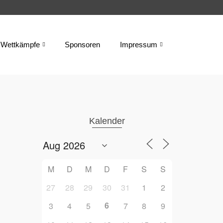
Wettkämpfe
Sponsoren
Impressum
Kalender
M
D
M
D
F
S
S
27
28
29
30
31
1
2
6
3
4
5
7
8
9