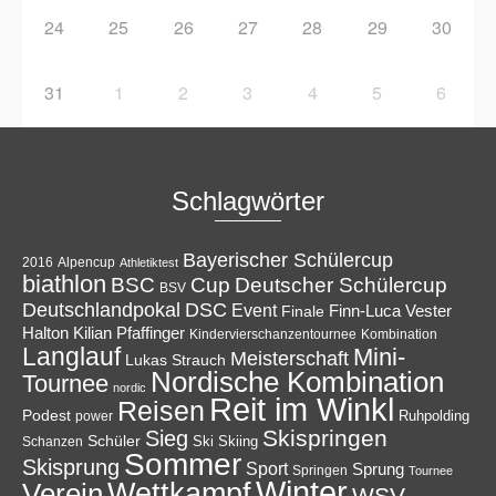
24
25
26
27
28
29
30
31
1
2
3
4
5
6
Schlagwörter
Bayerischer Schülercup
Alpencup
2016
Athletiktest
biathlon
Cup
BSC
Deutscher Schülercup
BSV
Deutschlandpokal
DSC
Event
Finale
Finn-Luca Vester
Halton
Kilian Pfaffinger
Kindervierschanzentournee
Kombination
Langlauf
Mini-
Meisterschaft
Lukas Strauch
Nordische Kombination
Tournee
nordic
Reit im Winkl
Reisen
Podest
Ruhpolding
power
Skispringen
Sieg
Schüler
Ski
Skiing
Schanzen
Sommer
Skisprung
Sport
Sprung
Springen
Tournee
Winter
Wettkampf
Verein
WSV