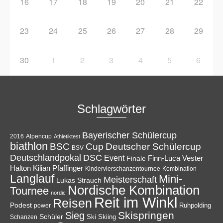
16
17
18
19
20
21
22
23
24
25
26
27
28
29
30
1
2
3
4
5
6
Schlagwörter
Bayerischer Schülercup
Alpencup
2016
Athletiktest
biathlon
Cup
BSC
Deutscher Schülercup
BSV
Deutschlandpokal
DSC
Event
Finale
Finn-Luca Vester
Halton
Kilian Pfaffinger
Kindervierschanzentournee
Kombination
Langlauf
Mini-
Meisterschaft
Lukas Strauch
Nordische Kombination
Tournee
nordic
Reit im Winkl
Reisen
Podest
Ruhpolding
power
Skispringen
Sieg
Schüler
Ski
Skiing
Schanzen