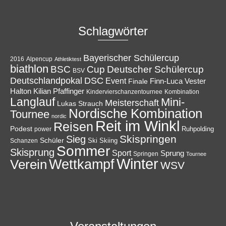
Schlagwörter
Bayerischer Schülercup
Alpencup
2016
Athletiktest
biathlon
Cup
BSC
Deutscher Schülercup
BSV
Deutschlandpokal
DSC
Event
Finale
Finn-Luca Vester
Halton
Kilian Pfaffinger
Kindervierschanzentournee
Kombination
Langlauf
Mini-
Meisterschaft
Lukas Strauch
Nordische Kombination
Tournee
nordic
Reit im Winkl
Reisen
Podest
Ruhpolding
power
Skispringen
Sieg
Schüler
Ski
Skiing
Schanzen
Sommer
Skisprung
Sport
Sprung
Springen
Tournee
Winter
Wettkampf
Verein
WSV