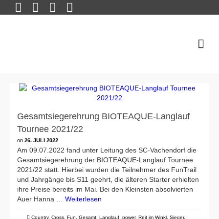
Gesamtsiegerehrung BIOTEAQUE-Langlauf
Tournee 2021/22
on
26. JULI 2022
Am 09.07.2022 fand unter Leitung des SC-Vachendorf die
Gesamtsiegerehrung der BIOTEAQUE-Langlauf Tournee
2021/22 statt. Hierbei wurden die Teilnehmer des FunTrail
und Jahrgänge bis S11 geehrt, die älteren Starter erhielten
ihre Preise bereits im Mai. Bei den Kleinsten absolvierten
Auer Hanna …
Weiterlesen
Country
,
Cross
,
Fun
,
Gesamt
,
Langlauf
,
power
,
Reit im Winkl
,
Sieger
,