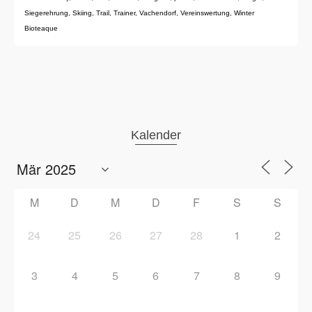
Siegerehrung
,
Skiing
,
Trail
,
Trainer
,
Vachendorf
,
Vereinswertung
,
Winter
Bioteaque
Kalender
M
D
M
D
F
S
S
24
25
26
27
28
1
2
3
4
5
6
7
8
9