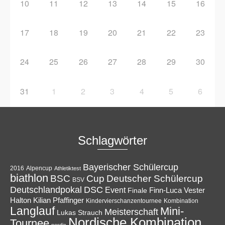
10
11
12
13
14
15
16
17
18
19
20
21
22
23
24
25
26
27
28
29
30
31
1
2
3
4
5
6
Schlagwörter
Bayerischer Schülercup
Alpencup
2016
Athletiktest
biathlon
Cup
BSC
Deutscher Schülercup
BSV
Deutschlandpokal
DSC
Event
Finale
Finn-Luca Vester
Halton
Kilian Pfaffinger
Kindervierschanzentournee
Kombination
Langlauf
Mini-
Meisterschaft
Lukas Strauch
Nordische Kombination
Tournee
nordic