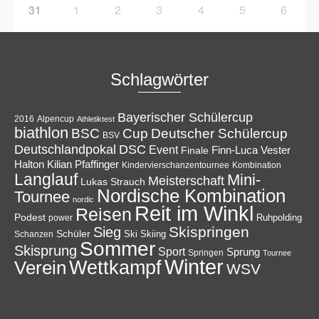
31
1
2
3
4
5
6
Schlagwörter
Bayerischer Schülercup
Alpencup
2016
Athletiktest
biathlon
Cup
BSC
Deutscher Schülercup
BSV
Deutschlandpokal
DSC
Event
Finale
Finn-Luca Vester
Halton
Kilian Pfaffinger
Kindervierschanzentournee
Kombination
Langlauf
Mini-
Meisterschaft
Lukas Strauch
Nordische Kombination
Tournee
nordic
Reit im Winkl
Reisen
Podest
Ruhpolding
power
Skispringen
Sieg
Schüler
Ski
Skiing
Schanzen
Sommer
Skisprung
Sport
Sprung
Springen
Tournee
Winter
Wettkampf
Verein
WSV