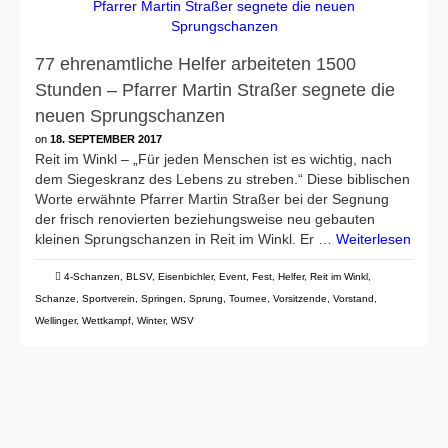
77 ehrenamtliche Helfer arbeiteten 1500
Stunden – Pfarrer Martin Straßer segnete die
neuen Sprungschanzen
on
18. SEPTEMBER 2017
Reit im Winkl – „Für jeden Menschen ist es wichtig, nach
dem Siegeskranz des Lebens zu streben.“ Diese biblischen
Worte erwähnte Pfarrer Martin Straßer bei der Segnung
der frisch renovierten beziehungsweise neu gebauten
kleinen Sprungschanzen in Reit im Winkl. Er …
Weiterlesen
4-Schanzen
,
BLSV
,
Eisenbichler
,
Event
,
Fest
,
Helfer
,
Reit im Winkl
,
Schanze
,
Sportverein
,
Springen
,
Sprung
,
Tournee
,
Vorsitzende
,
Vorstand
,
Wellinger
,
Wettkampf
,
Winter
,
WSV