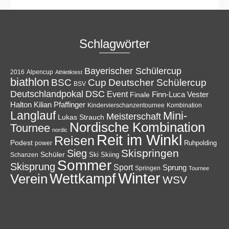
Schlagwörter
Bayerischer Schülercup
Alpencup
2016
Athletiktest
biathlon
Cup
BSC
Deutscher Schülercup
BSV
Deutschlandpokal
DSC
Event
Finale
Finn-Luca Vester
Halton
Kilian Pfaffinger
Kindervierschanzentournee
Kombination
Langlauf
Mini-
Meisterschaft
Lukas Strauch
Nordische Kombination
Tournee
nordic
Reit im Winkl
Reisen
Podest
Ruhpolding
power
Skispringen
Sieg
Schüler
Ski
Skiing
Schanzen
Sommer
Skisprung
Sport
Sprung
Springen
Tournee
Winter
Wettkampf
Verein
WSV