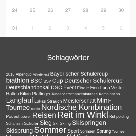
24
25
26
27
28
29
30
31
1
2
3
4
5
6
Schlagwörter
Bayerischer Schülercup
Alpencup
2016
Athletiktest
biathlon
Cup
BSC
Deutscher Schülercup
BSV
Deutschlandpokal
DSC
Event
Finale
Finn-Luca Vester
Halton
Kilian Pfaffinger
Kindervierschanzentournee
Kombination
Langlauf
Mini-
Meisterschaft
Lukas Strauch
Nordische Kombination
Tournee
nordic
Reit im Winkl
Reisen
Podest
Ruhpolding
power
Skispringen
Sieg
Schüler
Ski
Skiing
Schanzen
Sommer
Skisprung
Sport
Sprung
Springen
Tournee