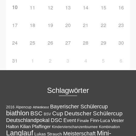
10
11
12
13
14
15
16
17
18
19
20
21
22
23
24
25
26
27
28
29
30
31
1
2
3
4
5
6
Schlagwörter
Bayerischer Schülercup
Alpencup
2016
Athletiktest
biathlon
Cup
BSC
Deutscher Schülercup
BSV
Deutschlandpokal
DSC
Event
Finale
Finn-Luca Vester
Halton
Kilian Pfaffinger
Kindervierschanzentournee
Kombination
Langlauf
Mini-
Meisterschaft
Lukas Strauch