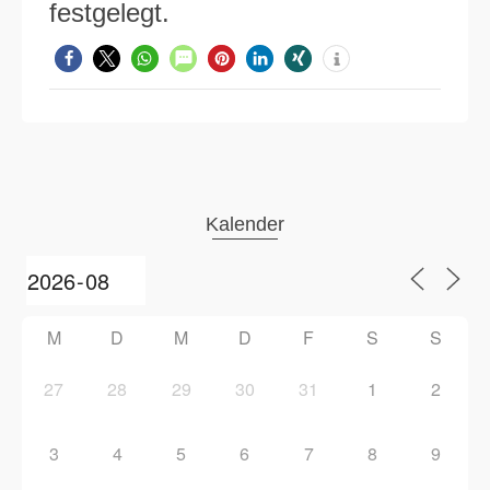
festgelegt.
Kalender
M
D
M
D
F
S
S
27
28
29
30
31
1
2
3
4
5
6
7
8
9