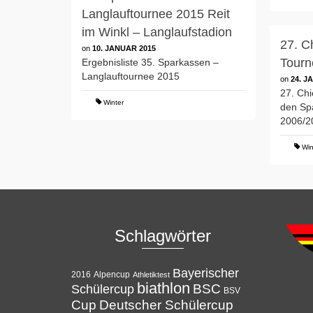
Langlauftournee 2015 Reit
im Winkl – Langlaufstadion
27. C
on
10. JANUAR 2015
Tourn
Ergebnisliste 35. Sparkassen –
Langlauftournee 2015
on
24. J
27. Ch
Winter
den Sp
2006/2
Win
Schlagwörter
Bayerischer
Alpencup
2016
Athletiktest
biathlon
BSC
Schülercup
BSV
Cup
Deutscher Schülercup