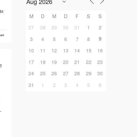
bt
M
D
M
D
F
S
S
27
28
29
30
31
1
2
art
9
3
4
5
6
7
8
10
11
12
13
14
15
16
17
18
19
20
21
22
23
e
24
25
26
27
28
29
30
31
1
2
3
4
5
6
T
–