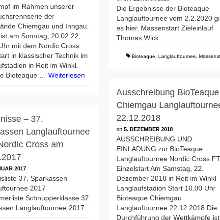
mpf im Rahmen unserer
Die Ergebnisse der Bioteaque
chsrennserie der
Langlauftournee vom 2.2.2020 gi
bände Chiemgau und Inngau.
es hier. Massenstart Zieleinlauf
ist am Sonntag, 20.02.22,
Thomas Wick
Uhr mit dem Nordic Cross
tart in klassischer Technik im
Bioteaque
,
Langlauftournee
,
Massenst
fstadion in Reit im Winkl.
ste Bioteaque …
Weiterlesen
Ausschreibung BioTeaque
Chiemgau Langlauftourne
22.12.2018
nisse – 37.
on
5. DEZEMBER 2018
assen Langlauftournee
AUSSCHREIBUNG UND
Nordic Cross am
EINLADUNG zur BioTeaque
.2017
Langlauftournee Nordic Cross F
Einzelstart Am Samstag, 22.
NUAR 2017
Dezember 2018 in Reit im Winkl 
sliste 37. Sparkassen
Langlaufstadion Start 10.00 Uhr
uftournee 2017
Bioteaque Chiemgau
merliste Schnupperklasse 37.
Langlauftournee 22.12.2018 Die
ssen Langlauftournee 2017
Durchführung der Wettkämpfe ist