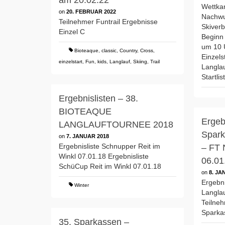
am 20.02.22
Wettka
on
20. FEBRUAR 2022
Nachwu
Teilnehmer Funtrail Ergebnisse
Skiver
Einzel C
Beginn 
um 10 
Bioteaque
,
classic
,
Country
,
Cross
,
Einzels
einzelstart
,
Fun
,
kids
,
Langlauf
,
Skiing
,
Trail
Langlau
Startli
Ergebnislisten – 38.
BIOTEAQUE
Ergeb
LANGLAUFTOURNEE 2018
Spark
on
7. JANUAR 2018
Ergebnisliste Schnupper Reit im
– FT 
Winkl 07.01.18 Ergebnisliste
06.01
SchüCup Reit im Winkl 07.01.18
on
8. JA
Ergebni
Winter
Langla
Teilneh
Sparka
35. Sparkassen –