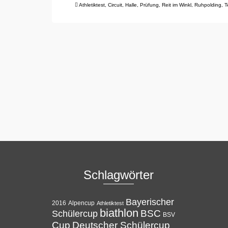
Athletiktest
,
Circuit
,
Halle
,
Prüfung
,
Reit im Winkl
,
Ruhpolding
,
T
Schlagwörter
Bayerischer
Alpencup
2016
Athletiktest
biathlon
BSC
Schülercup
BSV
Cup
Deutscher Schülercup