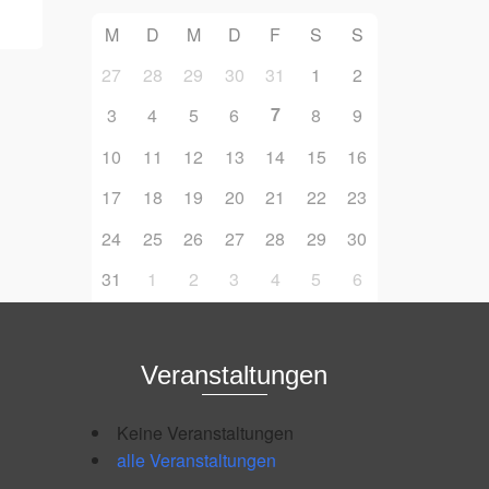
M
D
M
D
F
S
S
27
28
29
30
31
1
2
7
3
4
5
6
8
9
10
11
12
13
14
15
16
17
18
19
20
21
22
23
24
25
26
27
28
29
30
31
1
2
3
4
5
6
Veranstaltungen
Keine Veranstaltungen
alle Veranstaltungen