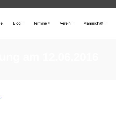
e
Blog
Termine
Verein
Mannschaft
fung am 12.06.2016
6