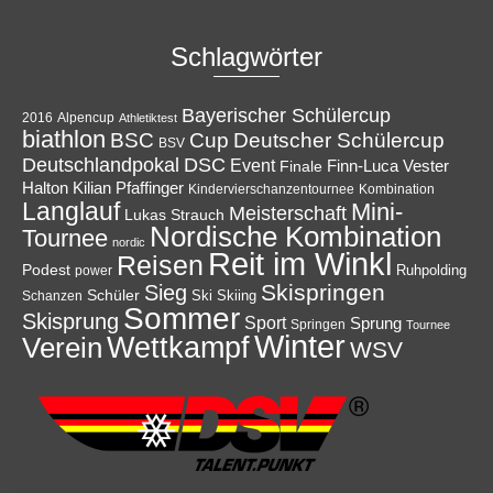
Schlagwörter
Bayerischer Schülercup
Alpencup
2016
Athletiktest
biathlon
Cup
BSC
Deutscher Schülercup
BSV
Deutschlandpokal
DSC
Event
Finale
Finn-Luca Vester
Halton
Kilian Pfaffinger
Kindervierschanzentournee
Kombination
Langlauf
Mini-
Meisterschaft
Lukas Strauch
Nordische Kombination
Tournee
nordic
Reit im Winkl
Reisen
Podest
Ruhpolding
power
Skispringen
Sieg
Schüler
Ski
Skiing
Schanzen
Sommer
Skisprung
Sport
Sprung
Springen
Tournee
Winter
Wettkampf
Verein
WSV