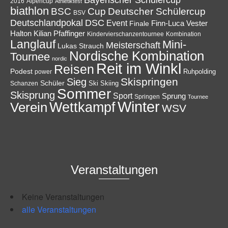
Alpencup
2016
Athletiktest
biathlon
Cup
BSC
Deutscher Schülercup
BSV
Deutschlandpokal
DSC
Event
Finale
Finn-Luca Vester
Halton
Kilian Pfaffinger
Kindervierschanzentournee
Kombination
Langlauf
Mini-
Meisterschaft
Lukas Strauch
Nordische Kombination
Tournee
nordic
Reit im Winkl
Reisen
Podest
Ruhpolding
power
Skispringen
Sieg
Schüler
Ski
Skiing
Schanzen
Sommer
Skisprung
Sport
Sprung
Springen
Tournee
Winter
Wettkampf
Verein
WSV
Veranstaltungen
Keine Veranstaltungen
alle Veranstaltungen