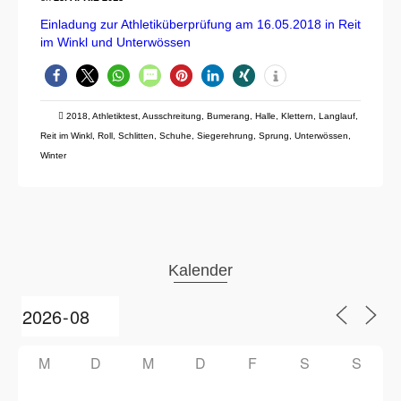
Einladung zur Athletiküberprüfung am 16.05.2018 in Reit
im Winkl und Unterwössen
2018
,
Athletiktest
,
Ausschreitung
,
Bumerang
,
Halle
,
Klettern
,
Langlauf
,
Reit im Winkl
,
Roll
,
Schlitten
,
Schuhe
,
Siegerehrung
,
Sprung
,
Unterwössen
,
Winter
Kalender
M
D
M
D
F
S
S