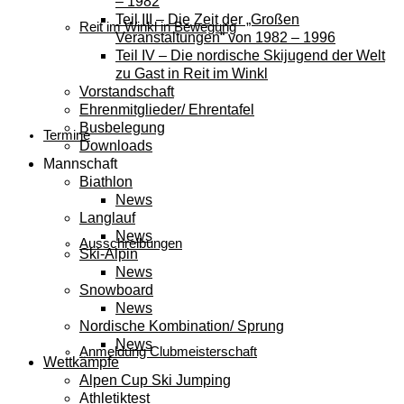
– 1982
Teil III – Die Zeit der „Großen
Reit im Winkl in Bewegung
Veranstaltungen“ von 1982 – 1996
Teil IV – Die nordische Skijugend der Welt
zu Gast in Reit im Winkl
Vorstandschaft
Ehrenmitglieder/ Ehrentafel
Busbelegung
Termine
Downloads
Mannschaft
Biathlon
News
Langlauf
News
Ausschreibungen
Ski-Alpin
News
Snowboard
News
Nordische Kombination/ Sprung
News
Anmeldung Clubmeisterschaft
Wettkämpfe
Alpen Cup Ski Jumping
Athletiktest