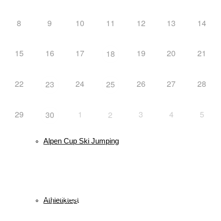
8
9
10
11
12
13
14
News
15
16
17
19
20
21
18
Wettkämpfe
22
24
26
27
28
23
25
29
1
3
4
5
30
2
Alpen Cup Ski Jumping
Schlagwörter
biathlon
Bayerischer Schülercup
Alpencup
2016
Athletiktest
Cup
BSC
Deutscher Schülercup
BSV
Athletiktest
Deutschlandpokal
DSC
Event
Finale
Finn-Luca Vester
Halton
Kilian Pfaffinger
Kindervierschanzentournee
Kombination