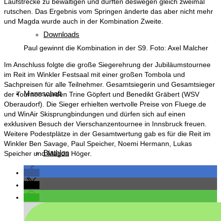
Laufstrecke zu bewältigen und durften deswegen gleich zweimal
rutschen. Das Ergebnis vom Springen änderte das aber nicht mehr
und Magda wurde auch in der Kombination Zweite.
Downloads
Paul gewinnt die Kombination in der S9. Foto: Axel Malcher
Im Anschluss folgte die große Siegerehrung der Jubiläumstournee
im Reit im Winkler Festsaal mit einer großen Tombola und
Sachpreisen für alle Teilnehmer. Gesamtsiegerin und Gesamtsieger
Mannschaft
der Tournee wurden Trine Göpfert und Benedikt Gräbert (WSV
Oberaudorf). Die Sieger erhielten wertvolle Preise von Fluege.de
und WinAir Skisprungbindungen und dürfen sich auf einen
exklusiven Besuch der Vierschanzentournee in Innsbruck freuen.
Weitere Podestplätze in der Gesamtwertung gab es für die Reit im
Winkler Ben Savage, Paul Speicher, Noemi Hermann, Lukas
Biathlon
Speicher und Magda Höger.
News