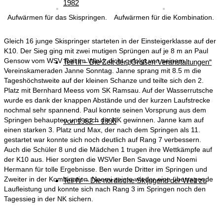
1982
Aufwärmen für das Skispringen.
Aufwärmen für die Kombination.
Gleich 16 junge Skispringer starteten in der Einsteigerklasse auf der
K10. Der Sieg ging mit zwei mutigen Sprüngen auf je 8 m an Paul
Gensow vom WSV Reit im Winkl, dicht gefolgt von seinem
Teil III – Die Zeit der „Großen Veranstaltungen“
Vereinskameraden Janne Sonntag. Janne sprang mit 8.5 m die
Tageshöchstweite auf der kleinen Schanze und teilte sich den 2.
Platz mit Bernhard Meess vom SK Ramsau. Auf der Wasserrutsche
wurde es dank der knappen Abstände und der kurzen Laufstrecke
nochmal sehr spannend. Paul konnte seinen Vorsprung aus dem
Springen behaupten und auch die NK gewinnen. Janne kam auf
von 1982 – 1996
einen starken 3. Platz und Max, der nach dem Springen als 11.
gestartet war konnte sich noch deutlich auf Rang 7 verbessern.
Auch die Schüler 8 und die Mädchen 1 trugen ihre Wettkämpfe auf
der K10 aus. Hier sorgten die WSVler Ben Savage und Noemi
Hermann für tolle Ergebnisse. Ben wurde Dritter im Springen und
Zweiter in der Kombination. Noemi zeigte wieder eine überragende
Teil IV – Die nordische Skijugend der Welt zu
Laufleistung und konnte sich nach Rang 3 im Springen noch den
Tagessieg in der NK sichern.