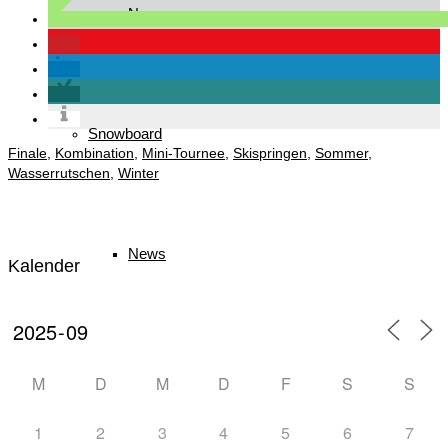
News
Snowboard
Finale
,
Kombination
,
Mini-Tournee
,
Skispringen
,
Sommer
,
Wasserrutschen
,
Winter
News
Kalender
Nordische Kombination/ Sprung
M
D
M
D
F
S
S
1
2
3
4
5
6
7