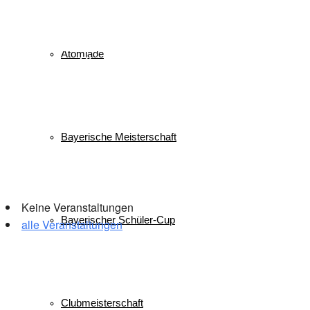
Langlauf
Mini-Tournee
Meisterschaft
Lukas Strauch
Nordische Kombination
Podest
nordic
power
Reit im Winkl
Reisen
Ruhpolding
Schüler
Schanzen
Atomiade
Sommer
Skispringen
Sieg
Skisprung
Ski
Skiing
Wettkampf
Verein
Sport
Sprung
Springen
Tournee
Winter
WSV
Bayerische Meisterschaft
Veranstaltungen
Keine Veranstaltungen
Bayerischer Schüler-Cup
alle Veranstaltungen
© 2026 WSV Reit im Winkl e.V. powerd by Maximilian Hamberger
Clubmeisterschaft