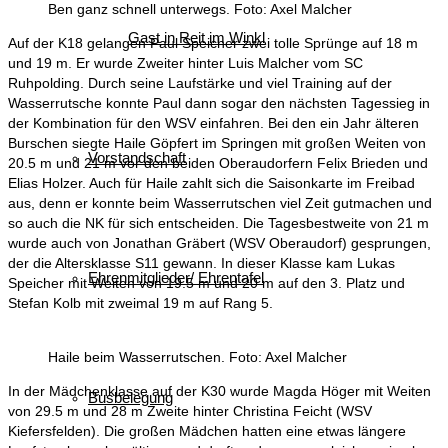
Ben ganz schnell unterwegs. Foto: Axel Malcher
Gast in Reit im Winkl
Auf der K18 gelangen Paul Speicher zwei tolle Sprünge auf 18 m
und 19 m. Er wurde Zweiter hinter Luis Malcher vom SC
Ruhpolding. Durch seine Laufstärke und viel Training auf der
Wasserrutsche konnte Paul dann sogar den nächsten Tagessieg in
der Kombination für den WSV einfahren. Bei den ein Jahr älteren
Burschen siegte Haile Göpfert im Springen mit großen Weiten von
Vorstandschaft
20.5 m und 21 m vor den beiden Oberaudorfern Felix Brieden und
Elias Holzer. Auch für Haile zahlt sich die Saisonkarte im Freibad
aus, denn er konnte beim Wasserrutschen viel Zeit gutmachen und
so auch die NK für sich entscheiden. Die Tagesbestweite von 21 m
wurde auch von Jonathan Gräbert (WSV Oberaudorf) gesprungen,
der die Altersklasse S11 gewann. In dieser Klasse kam Lukas
Ehrenmitglieder/ Ehrentafel
Speicher mit Weiten von 19.5 m und 20 m auf den 3. Platz und
Stefan Kolb mit zweimal 19 m auf Rang 5.
Haile beim Wasserrutschen. Foto: Axel Malcher
In der Mädchenklasse auf der K30 wurde Magda Höger mit Weiten
Busbelegung
von 29.5 m und 28 m Zweite hinter Christina Feicht (WSV
Kiefersfelden). Die großen Mädchen hatten eine etwas längere