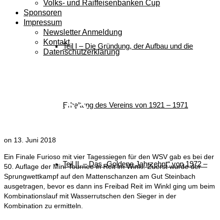
Volks- und Raiffeisenbanken Cup
Sponsoren
Impressum
Newsletter Anmeldung
Kontakt
Teil I – Die Gründung, der Aufbau und die
Datenschutzerklärung
Finale der 50. Mini-
Tournee
Erhaltung des Vereins von 1921 – 1971
on
13. Juni 2018
Ein Finale Furioso mit vier Tagessiegen für den WSV gab es bei der
Teil II – Das „Goldene Jahrzehnt“ von 1972 –
50. Auflage der Mini-Tournee in Reit im Winkl. Zuerst wurde der
Sprungwettkampf auf den Mattenschanzen am Gut Steinbach
ausgetragen, bevor es dann ins Freibad Reit im Winkl ging um beim
Kombinationslauf mit Wasserrutschen den Sieger in der
Kombination zu ermitteln.