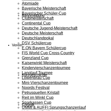
Atomiade
Bayerische Meisterschaft
Bayerischer Schüler-Cup
Rennmeldung
Clubmeisterschaft
Continental Cup
Deutsche Jugend-Meisterschaft
Deutsche Meisterschaft
Deutschlandpokal
DSV Schülercup
Verein
E.ON Bayern Schülercup
FIS World Cup Cross-Country
Grenzland Cup
Kaiserwinkl Meisterschaft
Kindervierschanzentournee
Langlauf Tournee
Kurzgeschichte
Löwenbräu Cup
Mini-Vierschanzentournee
Noords Festival
Petrusquellen Kristall
Reit im Winkl Cup
Sparkassen Cup
Chronik
UMMI & AUFFI Sprungschanzenlauf