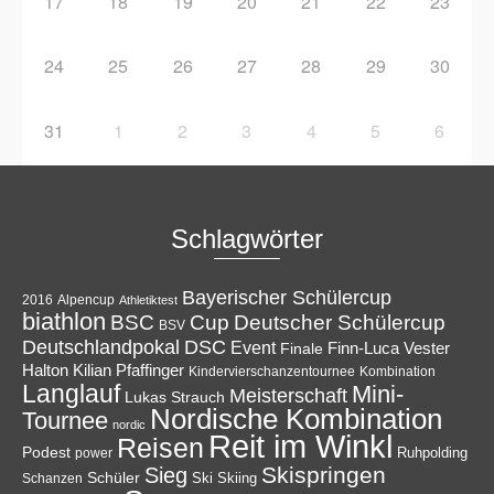
17
18
19
20
21
22
23
24
25
26
27
28
29
30
31
1
2
3
4
5
6
Schlagwörter
Bayerischer Schülercup
Alpencup
2016
Athletiktest
biathlon
Cup
BSC
Deutscher Schülercup
BSV
Deutschlandpokal
DSC
Event
Finale
Finn-Luca Vester
Halton
Kilian Pfaffinger
Kindervierschanzentournee
Kombination
Langlauf
Mini-
Meisterschaft
Lukas Strauch
Nordische Kombination
Tournee
nordic
Reit im Winkl
Reisen
Podest
Ruhpolding
power
Skispringen
Sieg
Schüler
Ski
Skiing
Schanzen