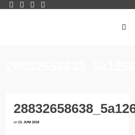
28832658638_5a126
28832658638_5a12
on
13. JUNI 2018