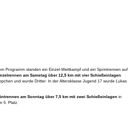
 des WSV Reit im
A Deutschlandpokal
 dem Programm standen ein Einzel-Wettkampf und ein Sprintrennen auf
inzelrennen am Samstag
über 12,5 km mit vier Schießeinlagen
eppchen und wurde Dritter. In der Altersklasse Jugend 17 wurde Lukas
intrennen am Sonntag über 7,5 km mit zwei Schießeinlagen
in
m 5. Platz.