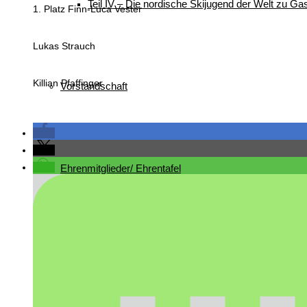
Teil IV – Die nordische Skijugend der Welt zu Gas
1. Platz Finn-Luca Vester
Lukas Strauch
Killian Pfaffinger
Vorstandschaft
Ehrenmitglieder/ Ehrentafel
Busbelegung