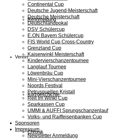
Continental Cup
Deutsche Jugend-Meisterschaft
Deutsche Meisterschaft
Rennmeldung
Deutschlandpokal
DSV Schülercup
E.ON Bayern Schülercup
FIS World Cup Cross-Country
Grenzland Cup
Kaiserwinkl Meisterschaft
Verein
Kindervierschanzentournee
Langlauf Tournee
Löwenbräu Cup
Mini-Vierschanzentournee
Noords Festival
Petrusquellen Kristall
Kurzgeschichte
Reit im Winkl Cup
Sparkassen Cup
UMMI & AUFFI Sprungschanzenlauf
Volks- und Raiffeisenbanken Cup
Sponsoren
Impressum
Chronik
Newsletter Anmeldung