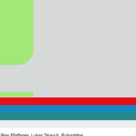
illian Pfaffinger
,
Lukas Strauch
,
Ruhpolding