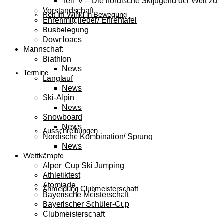
Teil IV – Die nordische Skijugend der Welt zu
Vorstandschaft
Reit im Winkl in Bewegung
Ehrenmitglieder/ Ehrentafel
Busbelegung
Downloads
Mannschaft
Biathlon
News
Termine
Langlauf
News
Ski-Alpin
News
Snowboard
News
Ausschreibungen
Nordische Kombination/ Sprung
News
Wettkämpfe
Alpen Cup Ski Jumping
Athletiktest
Atomiade
Anmeldung Clubmeisterschaft
Bayerische Meisterschaft
Bayerischer Schüler-Cup
Clubmeisterschaft