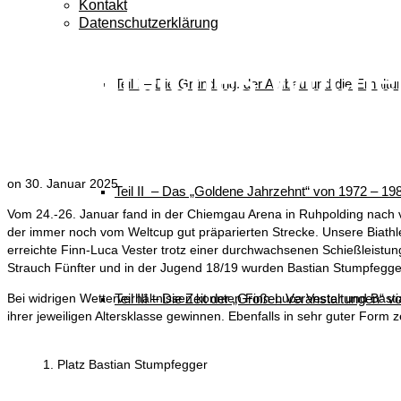
Kontakt
Datenschutzerklärung
Erfolgreiches Woche
Teil I – Die Gründung, der Aufbau und die Erhalt
Winkl beim Heimwet
on
30. Januar 2025
Teil II – Das „Goldene Jahrzehnt“ von 1972 – 19
Vom 24.-26. Januar fand in der Chiemgau Arena in Ruhpolding nach v
der immer noch vom Weltcup gut präparierten Strecke. Unsere Biath
erreichte Finn-Luca Vester trotz einer durchwachsenen Schießleistun
Strauch Fünfter und in der Jugend 18/19 wurden Bastian Stumpfegger A
Bei widrigen Wetterverhältnissen konnten Finn-Luca Vester und Bas
Teil III – Die Zeit der „Großen Veranstaltungen“ 
ihrer jeweiligen Altersklasse gewinnen. Ebenfalls in sehr guter Form z
1. Platz Bastian Stumpfegger