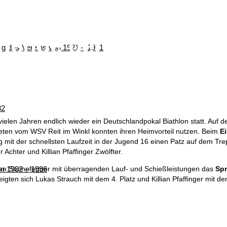
nende der Biathleten
ung des Vereins von 1921 – 1971
tkampf im 4. DSV JOK
82
ielen Jahren endlich wieder ein Deutschlandpokal Biathlon statt. Auf
leten vom WSV Reit im Winkl konnten ihren Heimvorteil nutzen. Beim
E
g mit der schnellsten Laufzeit in der Jugend 16 einen Patz auf dem Tr
chter und Killian Pfaffinger Zwölfter.
tian Stumpfegger mit überragenden Lauf- und Schießleistungen das
Spr
von 1982 – 1996
eigten sich Lukas Strauch mit dem 4. Platz und Killian Pfaffinger mit de