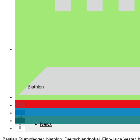
Downloads
Mannschaft
Biathlon
News
Bastian Stumpfegger
,
biathlon
,
Deutschlandpokal
,
Finn-Luca Vester
,
K