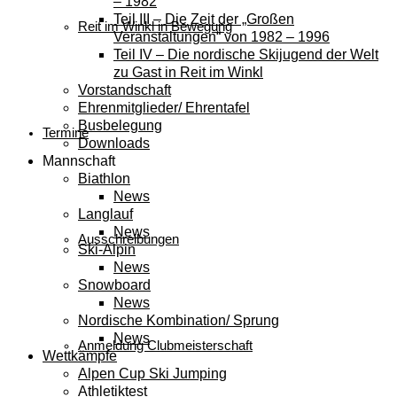
– 1982
Teil III – Die Zeit der „Großen
Reit im Winkl in Bewegung
Veranstaltungen“ von 1982 – 1996
Teil IV – Die nordische Skijugend der Welt
zu Gast in Reit im Winkl
Vorstandschaft
Ehrenmitglieder/ Ehrentafel
Busbelegung
Termine
Downloads
Mannschaft
Biathlon
News
Langlauf
News
Ausschreibungen
Ski-Alpin
News
Snowboard
News
Nordische Kombination/ Sprung
News
Anmeldung Clubmeisterschaft
Wettkämpfe
Alpen Cup Ski Jumping
Athletiktest