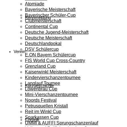
Atomiade
Bayerische Meisterschaft
Bayerischer Schüler-Cup
Rennmeldung
Clubmeisterschaft
Continental Cup
Deutsche Jugend-Meisterschaft
Deutsche Meisterschaft
Deutschlandpokal
DSV Schülercup
Verein
E.ON Bayern Schülercup
FIS World Cup Cross-Country
Grenzland Cup
Kaiserwinkl Meisterschaft
Kindervierschanzentournee
Langlauf Tournee
Kurzgeschichte
Löwenbräu Cup
Mini-Vierschanzentournee
Noords Festival
Petrusquellen Kristall
Reit im Winkl Cup
Sparkassen Cup
Chronik
UMMI & AUFFI Sprungschanzenlauf