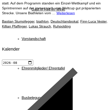
statt. Auf dem Programm standen ein Einzel-Wettkampf und ein
Sprintrennen auf der immer noch vom Weltcup gut präparierten
Gast in Reit im Winkl
Strecke. Unsere Biathleten vom …
Weiterlesen
Bastian Stumpfegger
,
biathlon
,
Deutschlandpokal
,
Finn-Luca Vester
,
Killian Pfaffinger
,
Lukas Strauch
,
Ruhpolding
Vorstandschaft
Kalender
Ehrenmitglieder/ Ehrentafel
Busbelegung