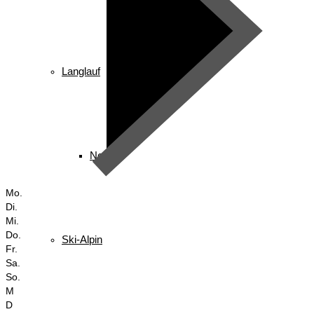
Langlauf
News
Mo.
Di.
Mi.
Do.
Ski-Alpin
Fr.
Sa.
So.
M
D