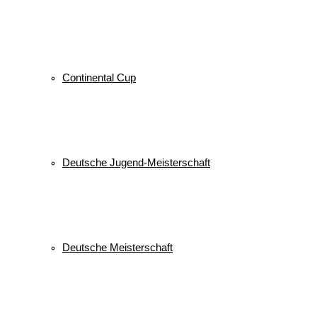
Veranstaltungen
Keine Veranstaltungen
alle Veranstaltungen
Continental Cup
© 2026 WSV Reit im Winkl e.V. powerd by Maximilian Hamberger
Deutsche Jugend-Meisterschaft
Deutsche Meisterschaft