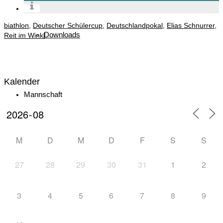
biathlon
,
Deutscher Schülercup
,
Deutschlandpokal
,
Elias Schnurrer
,
Downloads
Reit im Winkl
Kalender
Mannschaft
M
D
M
D
F
S
S
Biathlon
27
28
29
30
31
1
2
3
4
5
6
7
8
9
News