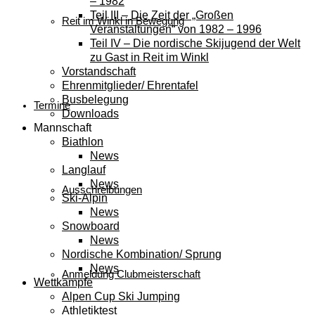
– 1982
Teil III – Die Zeit der „Großen
Reit im Winkl in Bewegung
Veranstaltungen“ von 1982 – 1996
Teil IV – Die nordische Skijugend der Welt
zu Gast in Reit im Winkl
Vorstandschaft
Ehrenmitglieder/ Ehrentafel
Busbelegung
Termine
Downloads
Mannschaft
Biathlon
News
Langlauf
News
Ausschreibungen
Ski-Alpin
News
Snowboard
News
Nordische Kombination/ Sprung
News
Anmeldung Clubmeisterschaft
Wettkämpfe
Alpen Cup Ski Jumping
Athletiktest