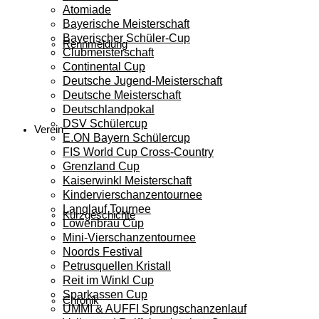
Atomiade
Bayerische Meisterschaft
Bayerischer Schüler-Cup
Rennmeldung
Clubmeisterschaft
Continental Cup
Deutsche Jugend-Meisterschaft
Deutsche Meisterschaft
Deutschlandpokal
DSV Schülercup
Verein
E.ON Bayern Schülercup
FIS World Cup Cross-Country
Grenzland Cup
Kaiserwinkl Meisterschaft
Kindervierschanzentournee
Langlauf Tournee
Kurzgeschichte
Löwenbräu Cup
Mini-Vierschanzentournee
Noords Festival
Petrusquellen Kristall
Reit im Winkl Cup
Sparkassen Cup
Chronik
UMMI & AUFFI Sprungschanzenlauf