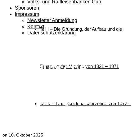
Volks- und Raiffeisenbanken Cup
Sponsoren
Impressum
Newsletter Anmeldung
Kontakt
Teil I – Die Gründung, der Aufbau und die
Datenschutzerklärung
Gelungener Start in
die Deutsche
Erhaltung des Vereins von 1921 – 1971
Schülercup-Saison
im Biathlon für Elias
Teil II – Das „Goldene Jahrzehnt“ von 1972 –
Schnurrer
on
10. Oktober 2025