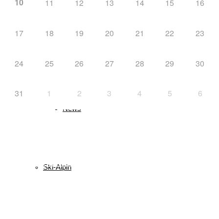
10
11
12
13
14
15
16
17
18
19
20
21
22
23
Langlauf
24
25
26
27
28
29
30
31
1
2
3
4
5
6
News
Schlagwörter
biathlon
Bayerischer Schülercup
Alpencup
2016
Athletiktest
Ski-Alpin
Cup
BSC
Deutscher Schülercup
BSV
Deutschlandpokal
DSC
Event
Finale
Finn-Luca Vester
Halton
Kilian Pfaffinger
Kindervierschanzentournee
Kombination
Langlauf
Mini-Tournee
Meisterschaft
Lukas Strauch
Nordische Kombination
Podest