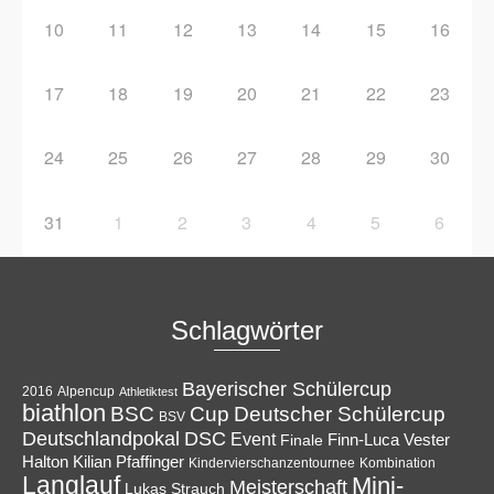
10
11
12
13
14
15
16
17
18
19
20
21
22
23
24
25
26
27
28
29
30
31
1
2
3
4
5
6
Schlagwörter
Bayerischer Schülercup
Alpencup
2016
Athletiktest
biathlon
Cup
BSC
Deutscher Schülercup
BSV
Deutschlandpokal
DSC
Event
Finale
Finn-Luca Vester
Halton
Kilian Pfaffinger
Kindervierschanzentournee
Kombination
Langlauf
Mini-
Meisterschaft
Lukas Strauch