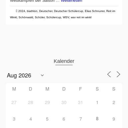
Wettkämpfen der Saison …
Weiterlesen
2024
,
biathlon
,
Deutscher
,
Deutscher Schülercup
,
Elias Schnurrer
,
Reit im
Winkl
,
Schönwald
,
Schüler
,
Schülercup
,
WSV
,
wsv reit im winkl
Kalender
M
D
M
D
F
S
S
27
28
29
30
31
1
2
8
3
4
5
6
7
9