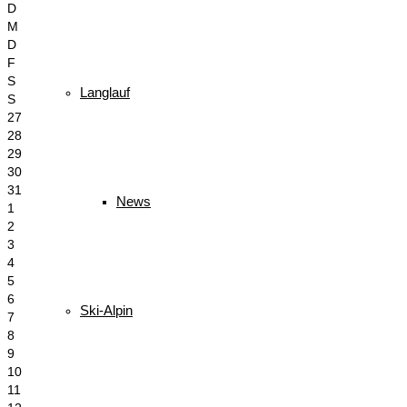
D
M
D
F
S
Langlauf
S
27
28
29
30
31
News
1
2
3
4
5
6
Ski-Alpin
7
8
9
10
11