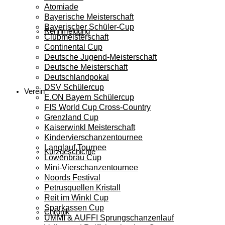
Atomiade
Bayerische Meisterschaft
Bayerischer Schüler-Cup
Rennmeldung
Clubmeisterschaft
Continental Cup
Deutsche Jugend-Meisterschaft
Deutsche Meisterschaft
Deutschlandpokal
DSV Schülercup
Verein
E.ON Bayern Schülercup
FIS World Cup Cross-Country
Grenzland Cup
Kaiserwinkl Meisterschaft
Kindervierschanzentournee
Langlauf Tournee
Kurzgeschichte
Löwenbräu Cup
Mini-Vierschanzentournee
Noords Festival
Petrusquellen Kristall
Reit im Winkl Cup
Sparkassen Cup
Chronik
UMMI & AUFFI Sprungschanzenlauf