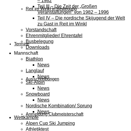
– 1982
Teil III – Die Zeit der „Großen
Reit im Winkl in Bewegung
Veranstaltungen“ von 1982 – 1996
Teil IV – Die nordische Skijugend der Welt
zu Gast in Reit im Winkl
Vorstandschaft
Ehrenmitglieder/ Ehrentafel
Busbelegung
Termine
Downloads
Mannschaft
Biathlon
News
Langlauf
News
Ausschreibungen
Ski-Alpin
News
Snowboard
News
Nordische Kombination/ Sprung
News
Anmeldung Clubmeisterschaft
Wettkämpfe
Alpen Cup Ski Jumping
Athletiktest