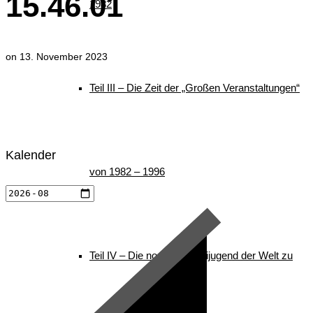
15.46.01
1982
on
13. November 2023
Teil III – Die Zeit der „Großen Veranstaltungen“
Kalender
von 1982 – 1996
Teil IV – Die nordische Skijugend der Welt zu