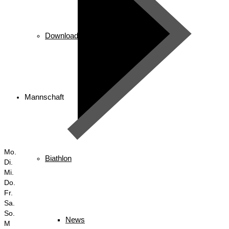
Downloads
Mannschaft
Mo.
Biathlon
Di.
Mi.
Do.
Fr.
Sa.
So.
News
M