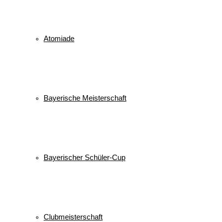
Veranstaltungen
Atomiade
Keine Veranstaltungen
alle Veranstaltungen
© 2026 WSV Reit im Winkl e.V. powerd by Maximilian Hamberger
Bayerische Meisterschaft
Bayerischer Schüler-Cup
Clubmeisterschaft