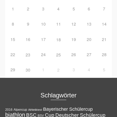
1
2
3
4
5
6
7
8
9
10
11
12
13
14
15
16
17
19
20
21
18
22
24
26
27
28
23
25
29
1
3
4
5
30
2
Schlagwörter
Bayerischer Schülercup
Alpencup
2016
Athletiktest
biathlon
Cup
BSC
Deutscher Schülercup
BSV