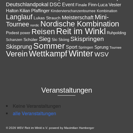
Deutschlandpokal
DSC
Event
Finale
Finn-Luca Vester
Halton
Kilian Pfaffinger
Kindervierschanzentournee
Kombination
Langlauf
Mini-
Meisterschaft
Lukas Strauch
Nordische Kombination
Tournee
nordic
Reit im Winkl
Reisen
Podest
Ruhpolding
power
Skispringen
Sieg
Schüler
Ski
Skiing
Schanzen
Sommer
Skisprung
Sport
Sprung
Springen
Tournee
Winter
Wettkampf
Verein
WSV
Veranstaltungen
Keine Veranstaltungen
alle Veranstaltungen
© 2026 WSV Reit im Winkl e.V. powerd by Maximilian Hamberger