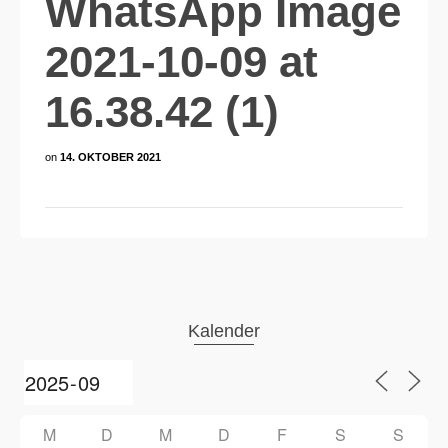
WhatsApp Image
2021-10-09 at
16.38.42 (1)
on
14. OKTOBER 2021
Kalender
M
D
M
D
F
S
S