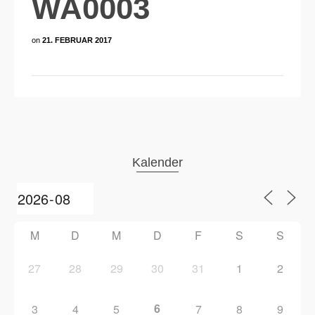
WA0003
on
21. FEBRUAR 2017
Kalender
M
D
M
D
F
S
S
27
28
29
30
31
1
2
6
3
4
5
7
8
9