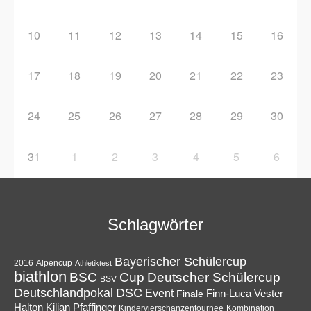
10
11
12
13
14
15
16
17
18
19
20
21
22
23
24
25
26
27
28
29
30
31
1
2
3
4
5
6
Schlagwörter
Bayerischer Schülercup
Alpencup
2016
Athletiktest
biathlon
Cup
BSC
Deutscher Schülercup
BSV
Deutschlandpokal
DSC
Event
Finale
Finn-Luca Vester
Halton
Kilian Pfaffinger
Kindervierschanzentournee
Kombination